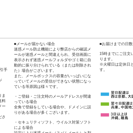
■メールが届かない場合
■お届けまでの日
迷惑メール防止機能により弊店からの確認メ
15時までにご注
ールが迷惑メールと間違えられ、受信画面に
ります。
表示されず迷惑メールフォルダやゴミ箱に自
※火曜日は定休日
動的に振り分けられている（または削除され
代引手
す。
た）場合がございます。
また、メールボックスの容量がいっぱいにな
が
っていてメールの受信ができない状態になっ
ている等原因は様々です。
りま
・ご登録・ご注文時のメールアドレスが間違
送料
っている場合
メー
全角で登録をしている場合や、ドメインに誤
りがある場合が多くございます。
ださ
・セキュリティソフト、ウイルス対策ソフト
による場合
設定により迷惑メール（スパムメール）と判