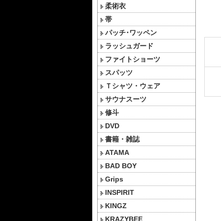
柔術衣
帯
パッチ･ワッペン
ラッシュガード
ファイトショーツ
スパッツ
Ｔシャツ・ウェア
サウナスーツ
修斗
DVD
書籍・雑誌
ATAMA
BAD BOY
Grips
INSPIRIT
KINGZ
KRAZYBEE