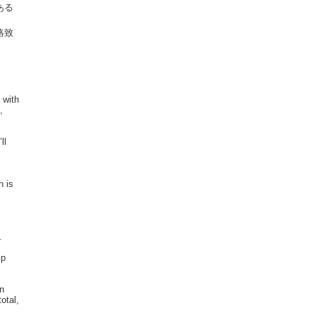
ある
絡致
 with
,
ll
h is
.
ip
in
otal,