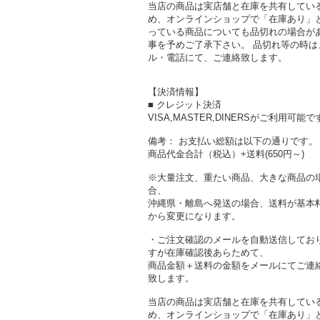
当店の商品は実店舗と在庫を共有してい
め、オンラインショップで「在庫あり」
っている商品についても品切れの場合が
事を予めご了承下さい。 品切れ等の時は
ル・電話にて、ご連絡致します。
【決済情報】
■ クレジット決済
VISA,MASTER,DINERSがご利用可能で
備考： お支払い総額は以下の通りです。
商品代金合計（税込）+送料(650円～)
※大量注文、重たい商品、大きな商品の
合、
沖縄県・離島へ発送の場合、送料が基本
から変更になります。
・ご注文確認のメールを自動送信してお
すが在庫確認後あらためて、
商品金額＋送料の金額をメールにてご連
致します。
当店の商品は実店舗と在庫を共有してい
め、オンラインショップで「在庫あり」