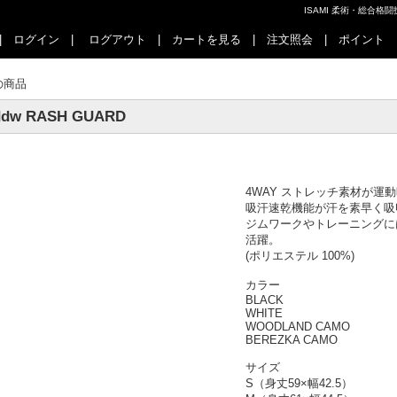
ISAMI 柔術・総合
|
ログイン
|
ログアウト
|
カートを見る
|
注文照会
|
ポイント
の商品
ddw RASH GUARD
4WAY ストレッチ素材が
吸汗速乾機能が汗を素早く吸
ジムワークやトレーニングに
活躍。
(ポリエステル 100%)
カラー
BLACK
WHITE
WOODLAND CAMO
BEREZKA CAMO
サイズ
S（身丈59×幅42.5）