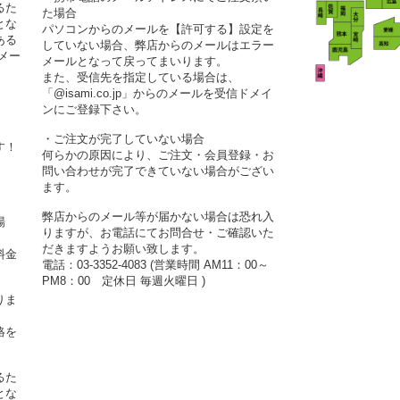
るた
た場合
とな
パソコンからのメールを【許可する】設定を
ある
していない場合、弊店からのメールはエラー
メー
メールとなって戻ってまいります。
また、受信先を指定している場合は、
「@isami.co.jp」からのメールを受信ドメイ
ンにご登録下さい。
・ご注文が完了していない場合
す！
何らかの原因により、ご注文・会員登録・お
問い合わせが完了できていない場合がござい
ます。
弊店からのメール等が届かない場合は恐れ入
場
りますが、お電話にてお問合せ・ご確認いた
だきますようお願い致します。
料金
電話：03-3352-4083 (営業時間 AM11：00～
PM8：00 定休日 毎週火曜日 )
りま
絡を
るた
とな