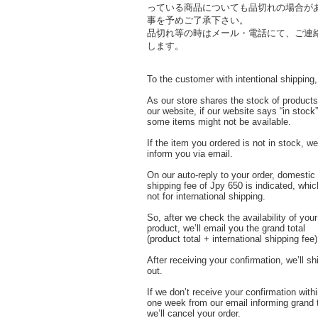
っている商品についても品切れの場合が
事を予めご了承下さい。
品切れ等の時はメール・電話にて、ご連
します。
To the customer with intentional shipping,
As our store shares the stock of products
our website, if our website says “in stock”
some items might not be available.
If the item you ordered is not in stock, we’
inform you via email.
On our auto-reply to your order, domestic
shipping fee of Jpy 650 is indicated, whic
not for international shipping.
So, after we check the availability of your
product, we’ll email you the grand total
(product total + international shipping fee)
After receiving your confirmation, we’ll sh
out.
If we don’t receive your confirmation with
one week from our email informing grand t
we’ll cancel your order.