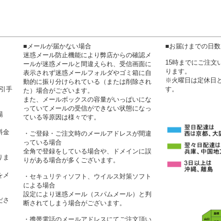
■メールが届かない場合
■お届けまでの日
迷惑メール防止機能により弊店からの確認メ
15時までにご注
ールが迷惑メールと間違えられ、受信画面に
ります。
表示されず迷惑メールフォルダやゴミ箱に自
※火曜日は定休日
動的に振り分けられている（または削除され
代引手
す。
た）場合がございます。
また、メールボックスの容量がいっぱいにな
っていてメールの受信ができない状態になっ
場
ている等原因は様々です。
料金
・ご登録・ご注文時のメールアドレスが間違
っている場合
全角で登録をしている場合や、ドメインに誤
りま
りがある場合が多くございます。
をメ
・セキュリティソフト、ウイルス対策ソフト
による場合
設定により迷惑メール（スパムメール）と判
ださ
断されてしまう場合がございます。
・携帯電話のメールアドレスにてご注文頂い