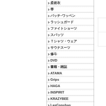
柔術衣
帯
パッチ･ワッペン
ラッシュガード
ファイトショーツ
スパッツ
Ｔシャツ・ウェア
サウナスーツ
修斗
DVD
書籍・雑誌
ATAMA
Grips
HAGA
INSPIRIT
KRAZYBEE
LasConchas