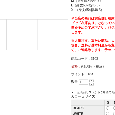
M（身丈61×幅44.5）
L（身丈63×幅46.5）
XL（身丈65×幅48.5）
※当店の商品は実店舗と在庫
プで「在庫あり」となってい
事を予めご了承下さい。品切
します。
※大量注文、重たい商品、大
場合、送料が基本料金から変
て、ご連絡致します。予めご
商品コード : 3103
価格 :
9,180円（税込）
ポイント :
183
数量
▼ 下記商品リストからご希望の
カラー x サイズ
S
BLACK
WHITE