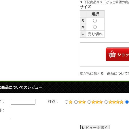
▼ 下記商品リストからご希望の
サイズ
選択
S
M
L
売り切れ
友だちに教える
商品について
の商品についてのレビュー
 :
評点 :
 :
レビューを書く