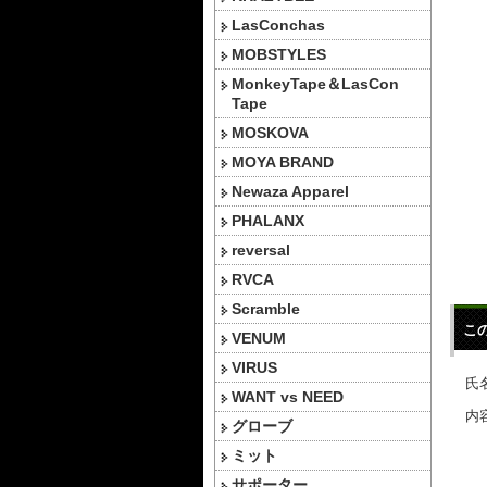
LasConchas
MOBSTYLES
MonkeyTape＆LasCon
Tape
MOSKOVA
MOYA BRAND
Newaza Apparel
PHALANX
reversal
RVCA
Scramble
こ
VENUM
VIRUS
氏名
WANT vs NEED
内容
グローブ
ミット
サポーター