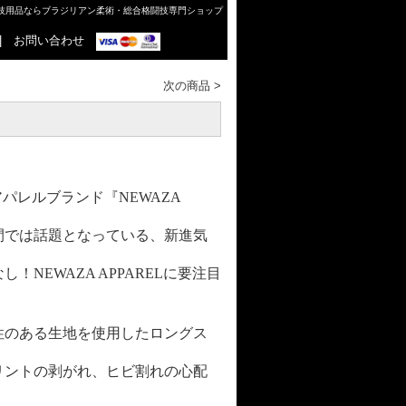
格闘技用品ならブラジリアン柔術・総合格闘技専門ショップ
|
お問い合わせ
次の商品
>
アパレルブランド『
NEWAZA
間では話題となっている、新進気
なし！
NEWAZA APPAREL
に要注目
性のある生地を使用したロングス
リントの剥がれ、ヒビ割れの心配