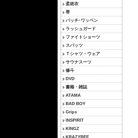
柔術衣
帯
パッチ･ワッペン
ラッシュガード
ファイトショーツ
スパッツ
Ｔシャツ・ウェア
サウナスーツ
修斗
DVD
書籍・雑誌
ATAMA
BAD BOY
Grips
INSPIRIT
KINGZ
KRAZYBEE