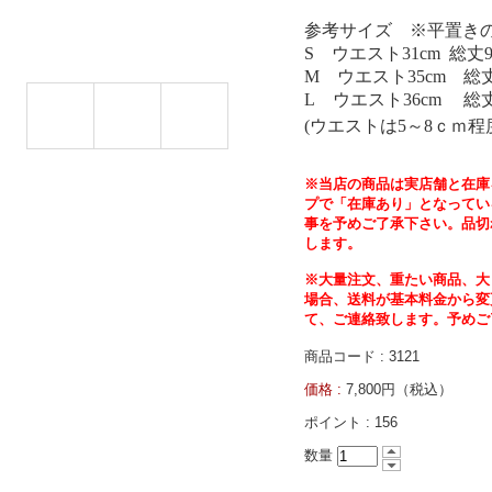
参考サイズ ※平置き
S
ウエスト
31cm
総丈
M
ウエスト
35cm
総
L
ウエスト
36cm
総
(
ウエストは
5
～
8
ｃｍ程
※当店の商品は実店舗と在庫
プで「在庫あり」となってい
事を予めご了承下さい。品切
します。
※大量注文、重たい商品、大
場合、送料が基本料金から変
て、ご連絡致します。予めご
商品コード : 3121
価格 :
7,800円（税込）
ポイント :
156
数量