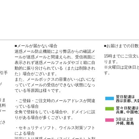
■メールが届かない場合
■お届けまでの日
迷惑メール防止機能により弊店からの確認メ
15時までにご注
ールが迷惑メールと間違えられ、受信画面に
ります。
表示されず迷惑メールフォルダやゴミ箱に自
※火曜日は定休日
動的に振り分けられている（または削除され
代引手
す。
た）場合がございます。
また、メールボックスの容量がいっぱいにな
が
っていてメールの受信ができない状態になっ
ている等原因は様々です。
りま
・ご登録・ご注文時のメールアドレスが間違
送料
っている場合
メー
全角で登録をしている場合や、ドメインに誤
りがある場合が多くございます。
ださ
・セキュリティソフト、ウイルス対策ソフト
による場合
設定により迷惑メール（スパムメール）と判