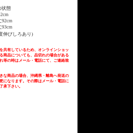
の状態
92cm
丈
92cm
丈
93cm
度伸びしろあり
)
を共有しているため、オンラインショッ
る商品についても、品切れの場合がある
れ等の時はメール・電話にて、ご連絡致
きな商品の場合、沖縄県・離島へ発送の
更になります。その際はメール・電話に
了承下さい。