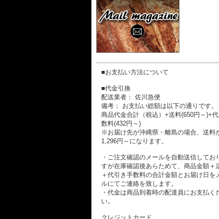
■お支払い方法について
■代金引換
配送業者： 佐川急便
備考： お支払い総額は以下の通りです。
商品代金合計（税込）+送料(650円～)+
数料(432円～)
※お届け先が沖縄県・離島の場合、送料
1,296円～になります。
・ご注文確認のメールを自動送信してお
すが在庫確認後あらためて、商品金額＋
＋代引き手数料の合計金額とお届け日を
ルにてご連絡を致します。
・代金は商品到着時の配達員にお支払く
い。
クレジットカード