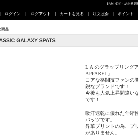
ISAMI 柔術・総合
|
ログイン
|
ログアウト
|
カートを見る
|
注文照会
|
ポイント
の商品
ASSIC GALAXY SPATS
L.A.
のグラップリング
APPAREL
』
コアな格闘技ファンの
鋭なブランドです！
今後も人気上昇間違い
です！
吸汗速乾に優れた伸縮
パッツです。
昇華プリントの為、プ
がありません。