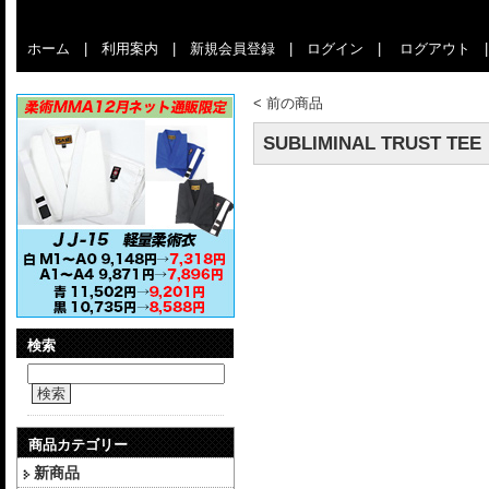
ホーム
|
利用案内
|
新規会員登録
|
ログイン
|
ログアウト
<
前の商品
SUBLIMINAL TRUST TEE
検索
検索
商品カテゴリー
新商品