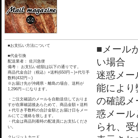
■お支払い方法について
■メール
■代金引換
い場合
配送業者： 佐川急便
備考： お支払い総額は以下の通りです。
迷惑メー
商品代金合計（税込）+送料(650円～)+代引手
数料(432円～)
※お届け先が沖縄県・離島の場合、送料が
能により
1,296円～になります。
の確認メ
・ご注文確認のメールを自動送信しておりま
すが在庫確認後あらためて、商品金額＋送料
＋代引き手数料の合計金額とお届け日をメー
惑メール
ルにてご連絡を致します。
・代金は商品到着時の配達員にお支払くださ
られ、受
い。
クレジットカード