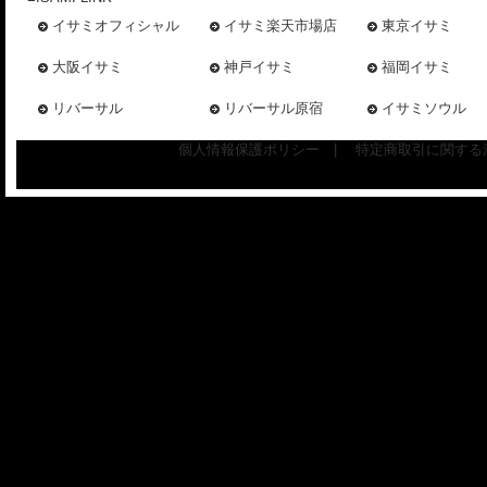
イサミオフィシャル
イサミ楽天市場店
東京イサミ
大阪イサミ
神戸イサミ
福岡イサミ
リバーサル
リバーサル原宿
イサミソウル
個人情報保護ポリシー
|
特定商取引に関する