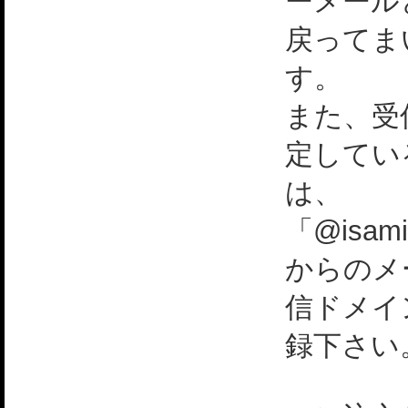
ーメール
戻ってま
す。
また、受
定してい
は、
「@isami
からのメ
信ドメイ
録下さい