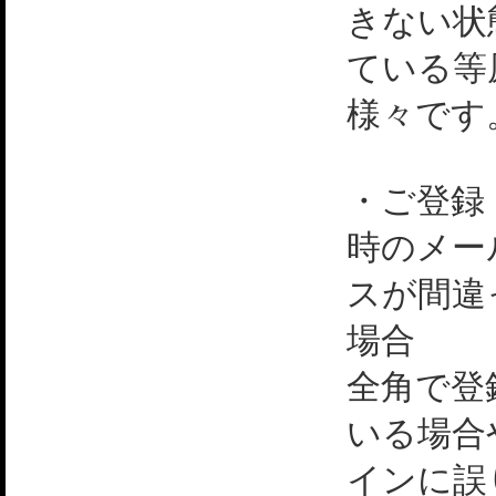
きない状
ている等
様々です
・ご登録
時のメー
スが間違
場合
全角で登
いる場合
インに誤