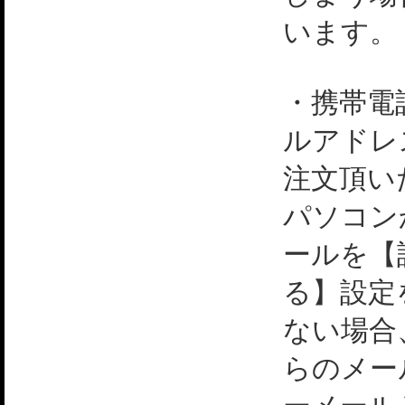
います。
・携帯電
ルアドレ
注文頂い
パソコン
ールを【
る】設定
ない場合
らのメー