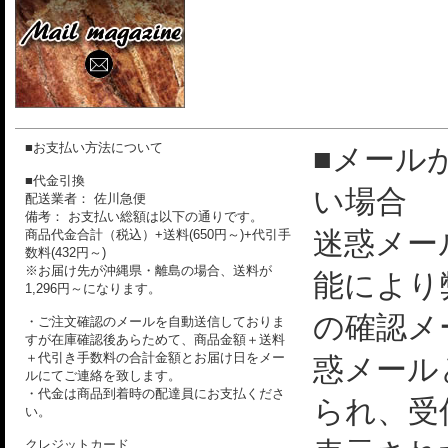
■お支払い方法について
■メール
■代金引換
い場合
配送業者： 佐川急便
備考： お支払い総額は以下の通りです。
迷惑メー
商品代金合計（税込）+送料(650円～)+代引手
数料(432円～)
※お届け先が沖縄県・離島の場合、送料が
能により
1,296円～になります。
の確認メ
・ご注文確認のメールを自動送信しておりま
すが在庫確認後あらためて、商品金額＋送料
＋代引き手数料の合計金額とお届け日をメー
惑メール
ルにてご連絡を致します。
・代金は商品到着時の配達員にお支払くださ
られ、受
い。
クレジットカード