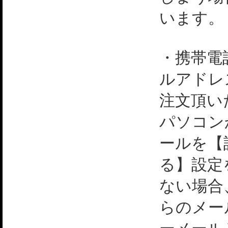
います。
・携帯電
ルアドレ
注文頂い
パソコン
ールを【
る】設定
ない場合
らのメー