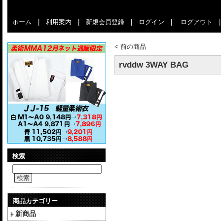
ホーム
|
利用案内
|
新規会員登録
|
ログイン
|
ログアウト
<
前の商品
rvddw 3WAY BAG
検索
検索
商品カテゴリー
新商品