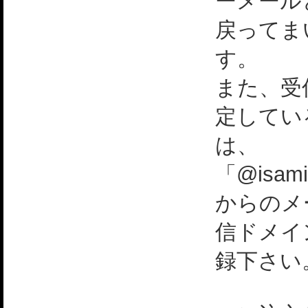
ーメール
戻ってま
す。
また、受
定してい
は、
「@isami
からのメ
信ドメイ
録下さい