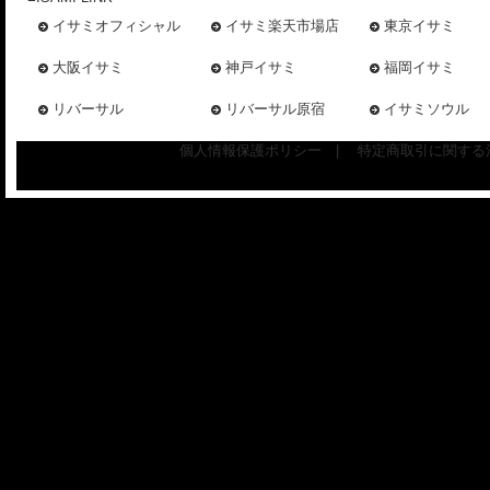
イサミオフィシャル
イサミ楽天市場店
東京イサミ
大阪イサミ
神戸イサミ
福岡イサミ
リバーサル
リバーサル原宿
イサミソウル
個人情報保護ポリシー
|
特定商取引に関する