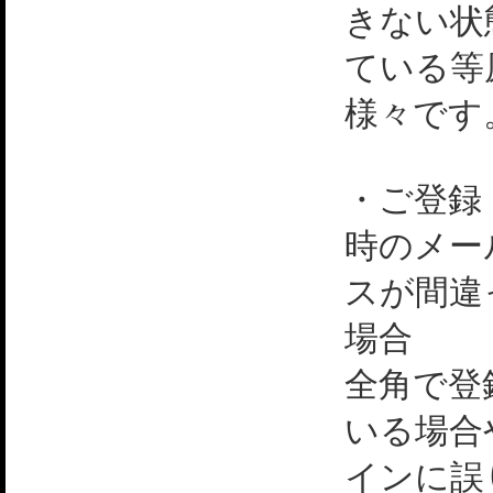
きない状
ている等
様々です
・ご登録
時のメー
スが間違
場合
全角で登
いる場合
インに誤