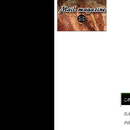
こ
氏名
内容