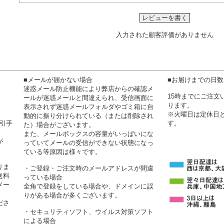
レビューを書く
入力された顧客評価がありません
■メールが届かない場合
■お届けまでの日
迷惑メール防止機能により弊店からの確認メ
15時までにご注
ールが迷惑メールと間違えられ、受信画面に
ります。
表示されず迷惑メールフォルダやゴミ箱に自
※火曜日は定休日
動的に振り分けられている（または削除され
代引手
す。
た）場合がございます。
また、メールボックスの容量がいっぱいにな
が
っていてメールの受信ができない状態になっ
ている等原因は様々です。
りま
・ご登録・ご注文時のメールアドレスが間違
送料
っている場合
メー
全角で登録をしている場合や、ドメインに誤
りがある場合が多くございます。
ださ
・セキュリティソフト、ウイルス対策ソフト
による場合