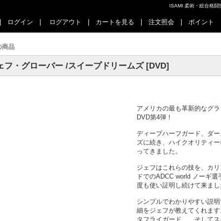
ISAMI 柔術・総合
|
ログイン
|
ログアウト
|
カートを見る
|
注文照会
|
ポイント
の商品
ェフ・グローバー /スイープドリームズ [DVD]
アメリカの最も革新的なグラ
DVD第4弾！
ディープハーフガード、ダー
ズに続き、ハイクオリティー
ってきました。
ジェフはこれらの技を、カリ
ドでのADCC world ノ
度も使い証明し続けて来まし
シンプルでわかりやすい説明
細をジェフが教えてくれます
タフライガード、、そしてス