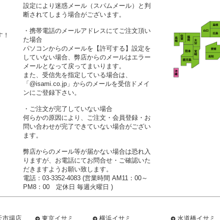
設定により迷惑メール（スパムメール）と判
断されてしまう場合がございます。
・携帯電話のメールアドレスにてご注文頂い
す！
た場合
パソコンからのメールを【許可する】設定を
していない場合、弊店からのメールはエラー
メールとなって戻ってまいります。
また、受信先を指定している場合は、
「@isami.co.jp」からのメールを受信ドメイ
ンにご登録下さい。
・ご注文が完了していない場合
何らかの原因により、ご注文・会員登録・お
問い合わせが完了できていない場合がござい
ます。
弊店からのメール等が届かない場合は恐れ入
りますが、お電話にてお問合せ・ご確認いた
だきますようお願い致します。
電話：03-3352-4083 (営業時間 AM11：00～
PM8：00 定休日 毎週火曜日 )
天市場店
東京イサミ
横浜イサミ
水道橋イサミ