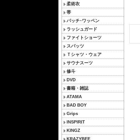
柔術衣
帯
パッチ･ワッペン
ラッシュガード
ファイトショーツ
スパッツ
Ｔシャツ・ウェア
サウナスーツ
修斗
DVD
書籍・雑誌
ATAMA
BAD BOY
Grips
INSPIRIT
KINGZ
KRAZYBEE