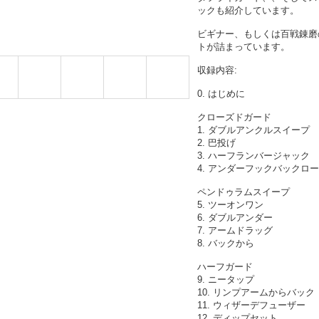
ックも紹介しています。
ビギナー、もしくは百戦錬磨
トが詰まっています。
収録内容:
0. はじめに
クローズドガード
1. ダブルアンクルスイープ
2. 巴投げ
3. ハーフランバージャック
4. アンダーフックバックロ
ペンドゥラムスイープ
5. ツーオンワン
6. ダブルアンダー
7. アームドラッグ
8. バックから
ハーフガード
9. ニータップ
10. リンプアームからバック
11. ウィザーデフューザー
12. ディップセット