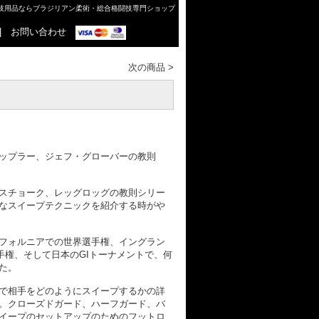
格闘技用品ならブラジリアン柔術・総合格闘技専門ショップ
|
お問い合わせ
次の商品
>
ップラー、ジェフ・グローバーの教則
スチョーク、レッグロッグの教則シリー
なスイープテクニックを紹介する時がや
フォルニアでの世界選手権、イングラン
ーギ選手権、そして日本のGIトーナメントで、何
た。
で相手をどのようにスイープするかの詳
。クローズドガード、ハーフガード、バ
イープのセットアップのためのフットロ