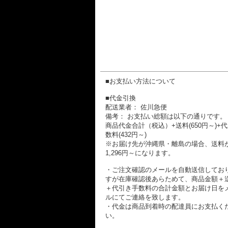
■お支払い方法について
■代金引換
配送業者： 佐川急便
備考： お支払い総額は以下の通りです。
商品代金合計（税込）+送料(650円～)+
数料(432円～)
※お届け先が沖縄県・離島の場合、送料
1,296円～になります。
・ご注文確認のメールを自動送信してお
すが在庫確認後あらためて、商品金額＋
＋代引き手数料の合計金額とお届け日を
ルにてご連絡を致します。
・代金は商品到着時の配達員にお支払く
い。