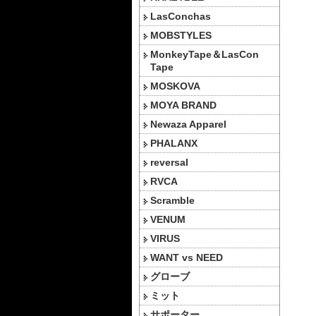
LasConchas
MOBSTYLES
MonkeyTape＆LasCon
Tape
MOSKOVA
MOYA BRAND
Newaza Apparel
PHALANX
reversal
RVCA
Scramble
VENUM
VIRUS
WANT vs NEED
グローブ
ミット
サポーター