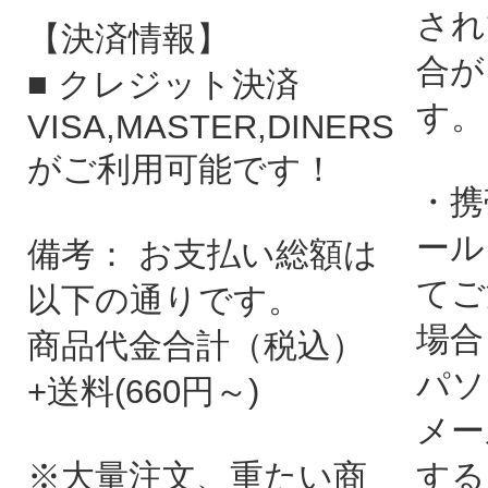
され
【決済情報】
合が
■ クレジット決済
す。
VISA,MASTER,DINERS
がご利用可能です！
・携
ール
備考： お支払い総額は
てご
以下の通りです。
場合
商品代金合計（税込）
パソ
+送料(660円～)
メー
※大量注文、重たい商
する