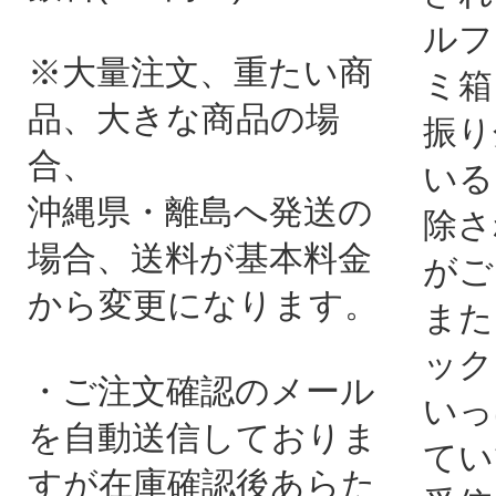
ルフ
※大量注文、重たい商
ミ箱
品、大きな商品の場
振り
合、
いる
沖縄県・離島へ発送の
除さ
場合、送料が基本料金
がご
から変更になります。
また
ック
・ご注文確認のメール
いっ
を自動送信しておりま
てい
すが在庫確認後あらた