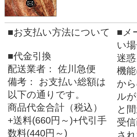
■お支払い方法について
■メ
い場
■代金引換
迷惑
配送業者： 佐川急便
機能
備考： お支払い総額は
から
以下の通りです。
ルが
商品代金合計（税込）
と間
+送料(660円～)+代引手
受信
数料(440円～)
され