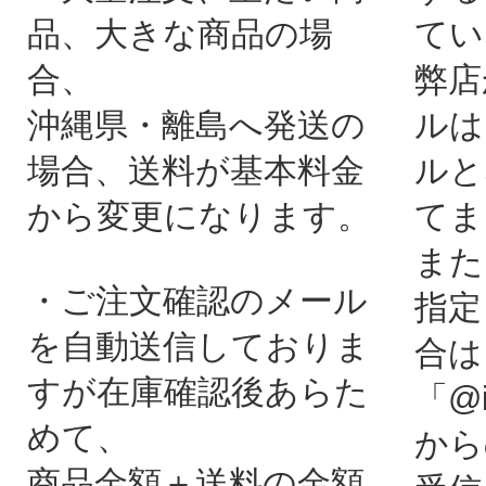
品、大きな商品の場
てい
合、
弊店
沖縄県・離島へ発送の
ルは
場合、送料が基本料金
ルと
から変更になります。
てま
また
・ご注文確認のメール
指定
を自動送信しておりま
合は
すが在庫確認後あらた
「@i
めて、
から
商品金額＋送料の金額