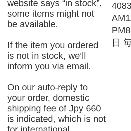
website says “in stock”,
408
some items might not
AM1
be available.
PM
日 
If the item you ordered
is not in stock, we’ll
inform you via email.
On our auto-reply to
your order, domestic
shipping fee of Jpy 660
is indicated, which is not
for international