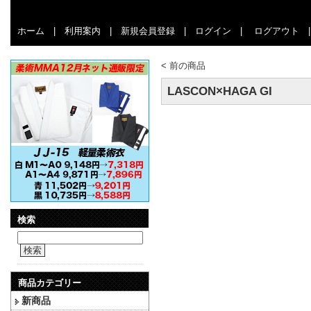
ホーム
|
利用案内
|
新規会員登録
|
ログイン
|
ログアウト
<
前の商品
LASCON×HAGA GI
検索
検索
商品カテゴリー
新商品