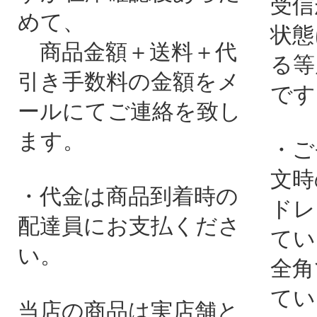
受信
めて、
状態
商品金額＋送料＋代
る等
引き手数料の金額をメ
です
ールにてご連絡を致し
ます。
・ご
文時
・代金は商品到着時の
ドレ
配達員にお支払くださ
てい
い。
全角
てい
当店の商品は実店舗と