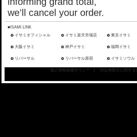
informing grand total,
we’ll cancel your order.
■ISAMI LINK
イサミオフィシャル
イサミ楽天市場店
東京イサミ
大阪イサミ
神戸イサミ
福岡イサミ
リバーサル
リバーサル原宿
イサミソウル
個人情報保護ポリシー
|
特定商取引に関する