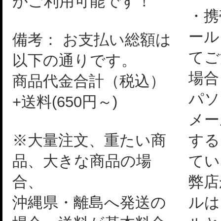
がご利用可能です！
・携
ール
備考： お支払い総額は
てご
以下の通りです。
場合
商品代金合計（税込）
パソ
+送料(650円～)
メー
※大量注文、重たい商
する
品、大きな商品の場
てい
合、
弊店
沖縄県・離島へ発送の
ルは