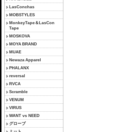
LasConchas
MOBSTYLES
MonkeyTape＆LasCon
Tape
MOSKOVA
MOYA BRAND
MUAE
Newaza Apparel
PHALANX
reversal
RVCA
Scramble
VENUM
VIRUS
WANT vs NEED
グローブ
ミット