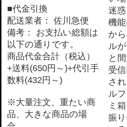
■代金引換
迷惑
配送業者： 佐川急便
機能
備考： お支払い総額は
から
以下の通りです。
ルが
商品代金合計（税込）
と間
+送料(650円～)+代引手
受信
数料(432円～)
され
ルフ
※大量注文、重たい商
ミ箱
品、大きな商品の場
振り
合、