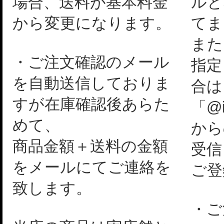
場合、送料が基本料金
ルと
から変更になります。
てま
また
・ご注文確認のメール
指定
を自動送信しておりま
合は
すが在庫確認後あらた
「@i
めて、
から
商品金額＋送料の金額
受信
をメールにてご連絡を
ご登
致します。
・ご