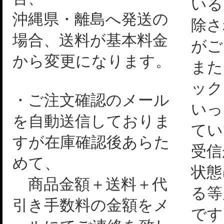
いる
沖縄県・離島へ発送の
除さ
場合、送料が基本料金
がご
から変更になります。
また
ック
・ご注文確認のメール
いっ
を自動送信しておりま
てい
すが在庫確認後あらた
受信
めて、
状態
商品金額＋送料＋代
る等
引き手数料の金額をメ
です