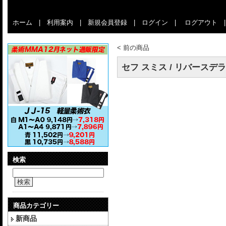
ホーム
|
利用案内
|
新規会員登録
|
ログイン
|
ログアウト
<
前の商品
セフ スミス / リバースデラヒ
検索
検索
商品カテゴリー
新商品