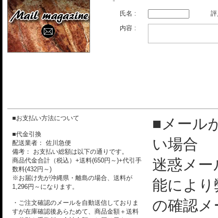
氏名 :
評
内容 :
■お支払い方法について
■メール
■代金引換
い場合
配送業者： 佐川急便
備考： お支払い総額は以下の通りです。
迷惑メー
商品代金合計（税込）+送料(650円～)+代引手
数料(432円～)
※お届け先が沖縄県・離島の場合、送料が
能により
1,296円～になります。
の確認メ
・ご注文確認のメールを自動送信しておりま
すが在庫確認後あらためて、商品金額＋送料