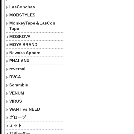
LasConchas
MOBSTYLES
MonkeyTape＆LasCon
Tape
MOSKOVA
MOYA BRAND
Newaza Apparel
PHALANX
reversal
RVCA
Scramble
VENUM
VIRUS
WANT vs NEED
グローブ
ミット
サポーター