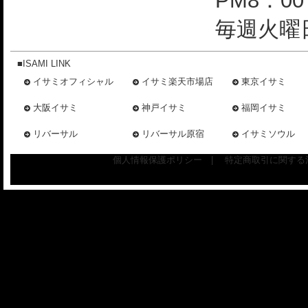
PM8：0
毎週火曜日
■ISAMI LINK
イサミオフィシャル
イサミ楽天市場店
東京イサミ
大阪イサミ
神戸イサミ
福岡イサミ
リバーサル
リバーサル原宿
イサミソウル
個人情報保護ポリシー
|
特定商取引に関する