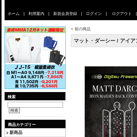
ホーム
|
利用案内
|
新規会員登録
|
ログイン
|
ログアウト
<
前の商品
マット・ダーシー / アイア
検索
検索
商品カテゴリー
新商品