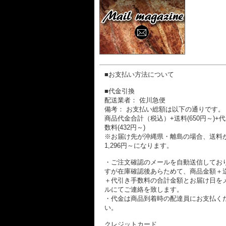
■お支払い方法について
■代金引換
配送業者： 佐川急便
備考： お支払い総額は以下の通りです。
商品代金合計（税込）+送料(650円～)+
数料(432円～)
※お届け先が沖縄県・離島の場合、送料
1,296円～になります。
・ご注文確認のメールを自動送信してお
すが在庫確認後あらためて、商品金額＋
＋代引き手数料の合計金額とお届け日を
ルにてご連絡を致します。
・代金は商品到着時の配達員にお支払く
い。
クレジットカード