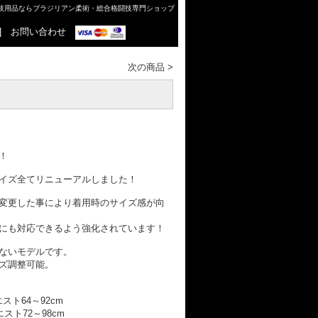
格闘技用品ならブラジリアン柔術・総合格闘技専門ショップ
|
お問い合わせ
次の商品
>
！
イズ全てリニューアルしました！
変更した事により着用時のサイズ感が向
にも対応できるよう強化されています！
ないモデルです。
ズ調整可能。
ウエスト64～92cm
ウエスト72～98cm