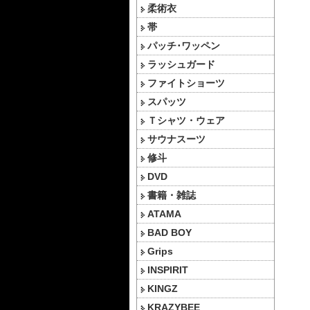
柔術衣
帯
パッチ･ワッペン
ラッシュガード
ファイトショーツ
スパッツ
Ｔシャツ・ウェア
サウナスーツ
修斗
DVD
書籍・雑誌
ATAMA
BAD BOY
Grips
INSPIRIT
KINGZ
KRAZYBEE