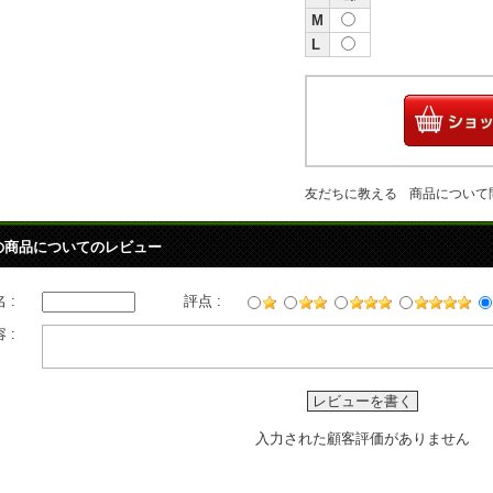
M
L
友だちに教える
商品について
の商品についてのレビュー
 :
評点 :
 :
レビューを書く
入力された顧客評価がありません