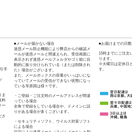
■メールが届かない場合
■お届けまでの日
迷惑メール防止機能により弊店からの確認メ
15時までにご注
ールが迷惑メールと間違えられ、受信画面に
ります。
表示されず迷惑メールフォルダやゴミ箱に自
※火曜日は定休日
動的に振り分けられている（または削除され
代引手
す。
た）場合がございます。
また、メールボックスの容量がいっぱいにな
が
っていてメールの受信ができない状態になっ
ている等原因は様々です。
りま
・ご登録・ご注文時のメールアドレスが間違
送料
っている場合
メー
全角で登録をしている場合や、ドメインに誤
りがある場合が多くございます。
ださ
・セキュリティソフト、ウイルス対策ソフト
による場合
設定により迷惑メール（スパムメール）と判