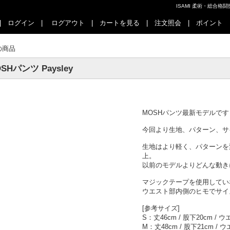
ISAMI 柔術・総合
|
ログイン
|
ログアウト
|
カートを見る
|
注文照会
|
ポイント
の商品
SHパンツ Paysley
MOSHパンツ最新モデルです
今回より生地、パターン、サ
生地はより軽く、パターンを
上。
以前のモデルよりどんな動き
マジックテープを使用してい
ウエスト部内側のヒモでサイ
[参考サイズ]
S：丈46cm / 股下20cm / 
M：丈48cm / 股下21cm / 