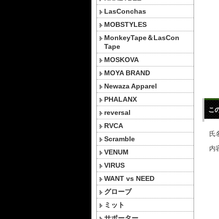
LasConchas
MOBSTYLES
MonkeyTape＆LasCon
Tape
MOSKOVA
MOYA BRAND
Newaza Apparel
PHALANX
こ
reversal
RVCA
氏名
Scramble
内容
VENUM
VIRUS
WANT vs NEED
グローブ
ミット
サポーター