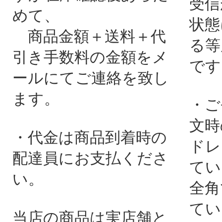
受信
めて、
状態
商品金額＋送料＋代
る等
引き手数料の金額をメ
です
ールにてご連絡を致し
ます。
・ご
文時
・代金は商品到着時の
ドレ
配達員にお支払くださ
てい
い。
全角
てい
当店の商品は実店舗と