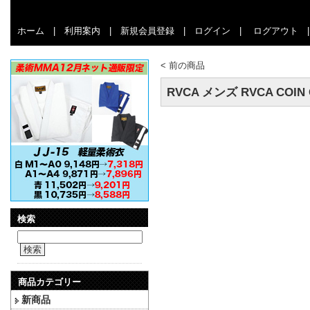
ホーム
|
利用案内
|
新規会員登録
|
ログイン
|
ログアウト
<
前の商品
RVCA メンズ RVCA COI
検索
検索
商品カテゴリー
新商品