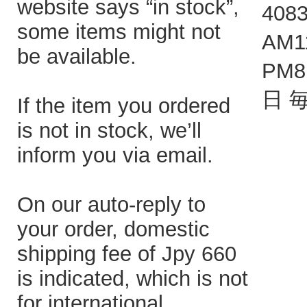
website says “in stock”,
408
some items might not
AM1
be available.
PM
日 
If the item you ordered
is not in stock, we’ll
inform you via email.
On our auto-reply to
your order, domestic
shipping fee of Jpy 660
is indicated, which is not
for international