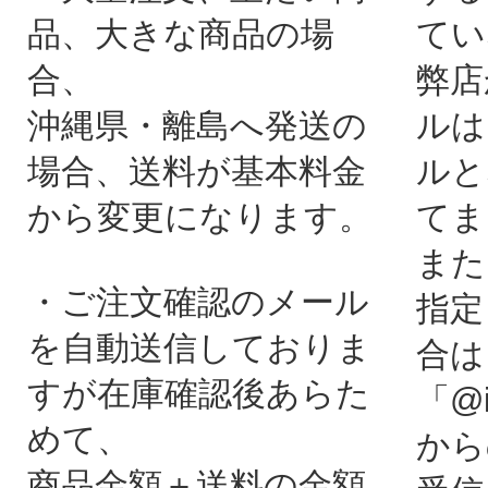
品、大きな商品の場
てい
合、
弊店
沖縄県・離島へ発送の
ルは
場合、送料が基本料金
ルと
から変更になります。
てま
また
・ご注文確認のメール
指定
を自動送信しておりま
合は
すが在庫確認後あらた
「@i
めて、
から
商品金額＋送料の金額