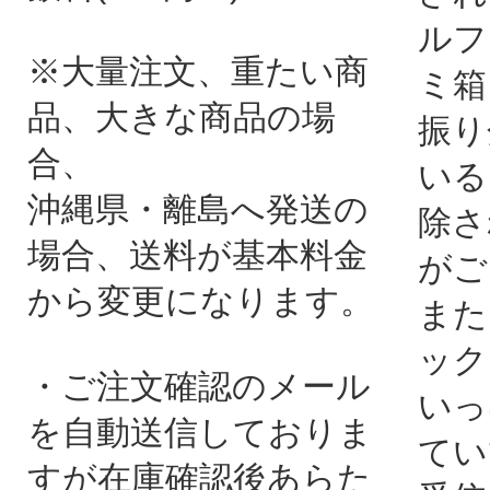
ルフ
※大量注文、重たい商
ミ箱
品、大きな商品の場
振り
合、
いる
沖縄県・離島へ発送の
除さ
場合、送料が基本料金
がご
から変更になります。
また
ック
・ご注文確認のメール
いっ
を自動送信しておりま
てい
すが在庫確認後あらた