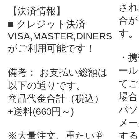
され
【決済情報】
合が
■ クレジット決済
す。
VISA,MASTER,DINERS
がご利用可能です！
・携
ール
備考： お支払い総額は
てご
以下の通りです。
場合
商品代金合計（税込）
パソ
+送料(660円～)
メー
※大量注文、重たい商
する