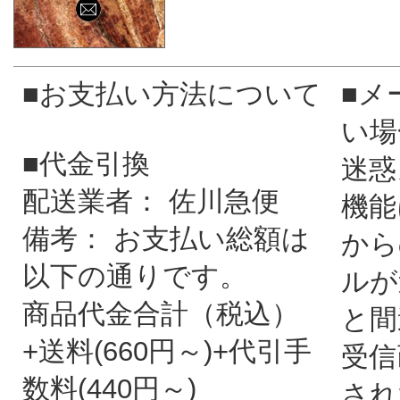
■お支払い方法について
■メ
い場
■代金引換
迷惑
配送業者： 佐川急便
機能
備考： お支払い総額は
から
以下の通りです。
ルが
商品代金合計（税込）
と間
+送料(660円～)+代引手
受信
数料(440円～)
され