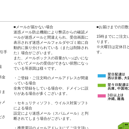
■メールが届かない場合
■お届けまでの日
迷惑メール防止機能により弊店からの確認メ
15時までにご注
ールが迷惑メールと間違えられ、受信画面に
ります。
表示されず迷惑メールフォルダやゴミ箱に自
※火曜日は定休日
動的に振り分けられている（または削除され
代引手
す。
た）場合がございます。
また、メールボックスの容量がいっぱいにな
っていてメールの受信ができない状態になっ
場
ている等原因は様々です。
料金
・ご登録・ご注文時のメールアドレスが間違
っている場合
全角で登録をしている場合や、ドメインに誤
りま
りがある場合が多くございます。
をメ
・セキュリティソフト、ウイルス対策ソフト
による場合
設定により迷惑メール（スパムメール）と判
ださ
断されてしまう場合がございます。
・携帯電話のメールアドレスにてご注文頂い