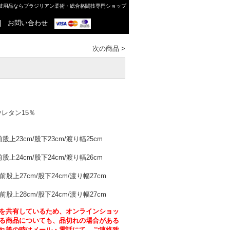
格闘技用品ならブラジリアン柔術・総合格闘技専門ショップ
|
お問い合わせ
次の商品
>
ウレタン15％
前股上23cm/股下23cm/渡り幅25cm
前股上24cm/股下24cm/渡り幅26cm
前股上27cm/股下24cm/渡り幅27cm
前股上28cm/股下24cm/渡り幅27cm
を共有しているため、オンラインショッ
る商品についても、品切れの場合がある
れ等の時はメール・電話にて、ご連絡致