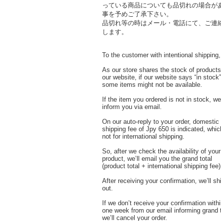
っている商品についても品切れの場合が
事を予めご了承下さい。
品切れ等の時はメール・電話にて、ご連
します。
To the customer with intentional shipping,
As our store shares the stock of products
our website, if our website says “in stock”
some items might not be available.
If the item you ordered is not in stock, we’
inform you via email.
On our auto-reply to your order, domestic
shipping fee of Jpy 650 is indicated, whic
not for international shipping.
So, after we check the availability of your
product, we’ll email you the grand total
(product total + international shipping fee)
After receiving your confirmation, we’ll sh
out.
If we don’t receive your confirmation with
one week from our email informing grand t
we’ll cancel your order.