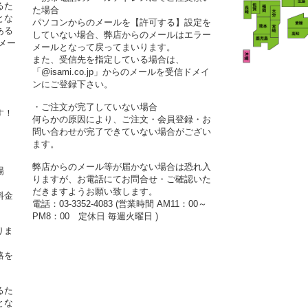
るた
た場合
とな
パソコンからのメールを【許可する】設定を
ある
していない場合、弊店からのメールはエラー
メー
メールとなって戻ってまいります。
また、受信先を指定している場合は、
「@isami.co.jp」からのメールを受信ドメイ
ンにご登録下さい。
・ご注文が完了していない場合
す！
何らかの原因により、ご注文・会員登録・お
問い合わせが完了できていない場合がござい
ます。
弊店からのメール等が届かない場合は恐れ入
場
りますが、お電話にてお問合せ・ご確認いた
だきますようお願い致します。
料金
電話：03-3352-4083 (営業時間 AM11：00～
PM8：00 定休日 毎週火曜日 )
りま
絡を
るた
とな