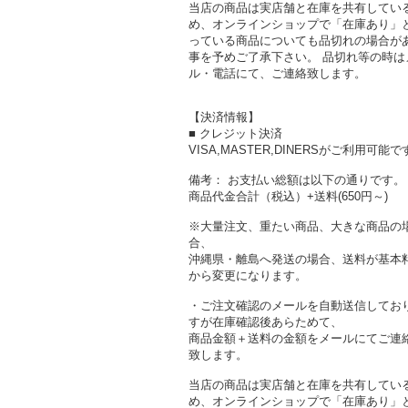
当店の商品は実店舗と在庫を共有してい
め、オンラインショップで「在庫あり」
っている商品についても品切れの場合が
事を予めご了承下さい。 品切れ等の時は
ル・電話にて、ご連絡致します。
【決済情報】
■ クレジット決済
VISA,MASTER,DINERSがご利用可能で
備考： お支払い総額は以下の通りです。
商品代金合計（税込）+送料(650円～)
※大量注文、重たい商品、大きな商品の
合、
沖縄県・離島へ発送の場合、送料が基本
から変更になります。
・ご注文確認のメールを自動送信してお
すが在庫確認後あらためて、
商品金額＋送料の金額をメールにてご連
致します。
当店の商品は実店舗と在庫を共有してい
め、オンラインショップで「在庫あり」