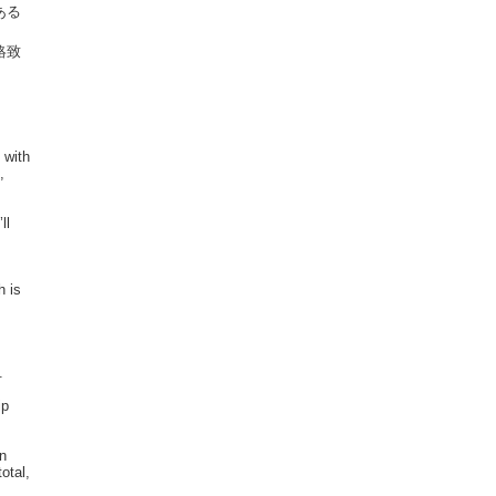
ある
絡致
 with
,
ll
h is
.
ip
in
otal,