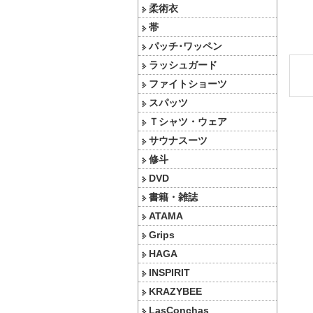
柔術衣
帯
パッチ･ワッペン
ラッシュガード
ファイトショーツ
スパッツ
Ｔシャツ・ウェア
サウナスーツ
修斗
DVD
書籍・雑誌
ATAMA
Grips
HAGA
INSPIRIT
KRAZYBEE
LasConchas