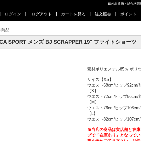
ISAMI 柔術・総合
|
ログイン
|
ログアウト
|
カートを見る
|
注文照会
|
ポイント
の商品
CA SPORT メンズ BJ SCRAPPER 19" ファイトショーツ
素材ポリエステル85％ ポリ
サイズ【XS】
ウエスト68cm/ヒップ92cm/
【S】
ウエスト72cm/ヒップ96cm/
【M】
ウエスト76cm/ヒップ106cm/
【L】
ウエスト82cm/ヒップ107cm/
※当店の商品は実店舗と在庫
プで「在庫あり」となってい
事を予めご了承下さい。品切