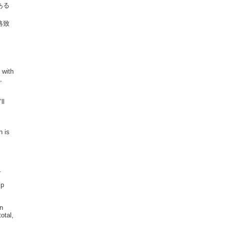
ある
絡致
 with
,
ll
h is
.
ip
in
otal,