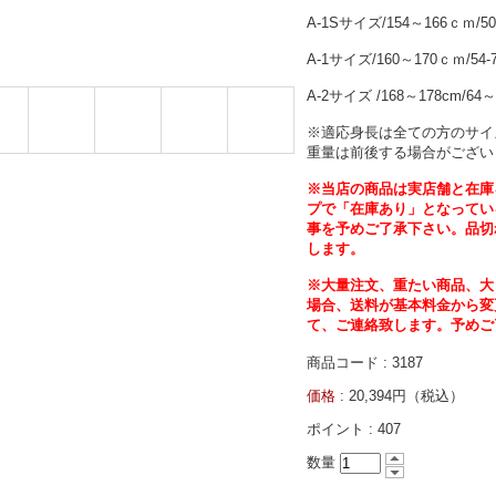
A-1Sサイズ/154～166ｃｍ/50
A-1サイズ/160～170ｃｍ/54
A-2サイズ /168～178cm/64～
※適応身長は全ての方のサイ
重量は前後する場合がござい
※当店の商品は実店舗と在庫
プで「在庫あり」となってい
事を予めご了承下さい。品切
します。
※大量注文、重たい商品、大
場合、送料が基本料金から変
て、ご連絡致します。予めご
商品コード : 3187
価格 :
20,394円（税込）
ポイント :
407
数量