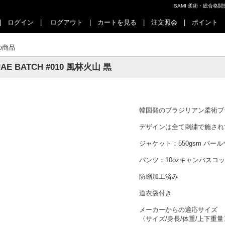
ISAMI 柔術・総合
|
ログイン
|
ログアウト
|
カートを見る
|
注文照会
|
ポイント
の商品
AE BATCH #010 風林火山 黒
韓国発のブラジリアン柔術ブラ
デザインは全て刺繍で施され
ジャケット：550gsm パー
パンツ：10ozキャンバスコ
防縮加工済み
道衣袋付き
メーカーからの適応サイズ
〈サイズ/身長/体重/上下重量