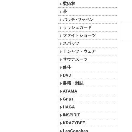
柔術衣
帯
パッチ･ワッペン
ラッシュガード
ファイトショーツ
スパッツ
Ｔシャツ・ウェア
サウナスーツ
修斗
DVD
書籍・雑誌
ATAMA
Grips
HAGA
INSPIRIT
KRAZYBEE
LasConchas