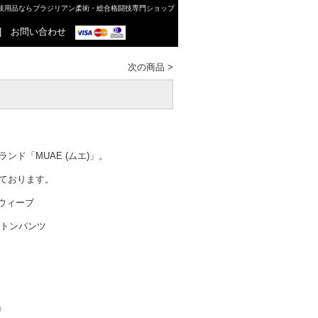
格闘技用品ならブラジリアン柔術・総合格闘技専門ショップ
|
お問い合わせ
次の商品
>
ンド「MUAE (ムエ)」。
ております。
ルウィーブ
ットンパンツ
〉