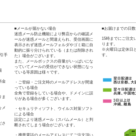
■メールが届かない場合
■お届けまでの日
迷惑メール防止機能により弊店からの確認メ
15時までにご注
ールが迷惑メールと間違えられ、受信画面に
ります。
表示されず迷惑メールフォルダやゴミ箱に自
※火曜日は定休日
動的に振り分けられている（または削除され
代引手
す。
た）場合がございます。
また、メールボックスの容量がいっぱいにな
っていてメールの受信ができない状態になっ
場
ている等原因は様々です。
料金
・ご登録・ご注文時のメールアドレスが間違
っている場合
全角で登録をしている場合や、ドメインに誤
りま
りがある場合が多くございます。
をメ
・セキュリティソフト、ウイルス対策ソフト
による場合
設定により迷惑メール（スパムメール）と判
ださ
断されてしまう場合がございます。
・携帯電話のメールアドレスにてご注文頂い