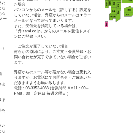
るた
た場合
とな
パソコンからのメールを【許可する】設定を
ある
していない場合、弊店からのメールはエラー
メー
メールとなって戻ってまいります。
また、受信先を指定している場合は、
「@isami.co.jp」からのメールを受信ドメイ
ンにご登録下さい。
・ご注文が完了していない場合
す！
何らかの原因により、ご注文・会員登録・お
問い合わせが完了できていない場合がござい
ます。
弊店からのメール等が届かない場合は恐れ入
場
りますが、お電話にてお問合せ・ご確認いた
だきますようお願い致します。
料金
電話：03-3352-4083 (営業時間 AM11：00～
PM8：00 定休日 毎週火曜日 )
りま
絡を
るた
とな