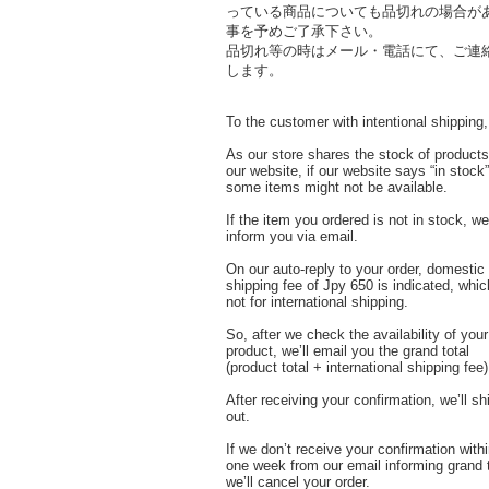
っている商品についても品切れの場合が
事を予めご了承下さい。
品切れ等の時はメール・電話にて、ご連
します。
To the customer with intentional shipping,
As our store shares the stock of products
our website, if our website says “in stock”
some items might not be available.
If the item you ordered is not in stock, we’
inform you via email.
On our auto-reply to your order, domestic
shipping fee of Jpy 650 is indicated, whic
not for international shipping.
So, after we check the availability of your
product, we’ll email you the grand total
(product total + international shipping fee)
After receiving your confirmation, we’ll sh
out.
If we don’t receive your confirmation with
one week from our email informing grand t
we’ll cancel your order.