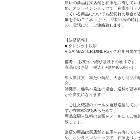
当店の商品は実店舗と在庫を共有してい
め、オンラインショップで「在庫あり」
っている商品についても品切れの場合が
事を予めご了承下さい。 品切れ等の時は
ル・電話にて、ご連絡致します。
【決済情報】
■ クレジット決済
VISA,MASTER,DINERSがご利用可能で
備考： お支払い総額は以下の通りです。
商品代金合計（税込）+送料(650円～)
※大量注文、重たい商品、大きな商品の
合、
沖縄県・離島へ発送の場合、送料が基本
から変更になります。
・ご注文確認のメールを自動送信してお
すが在庫確認後あらためて、
商品金額＋送料の金額をメールにてご連
致します。
当店の商品は実店舗と在庫を共有してい
め、オンラインショップで「在庫あり」