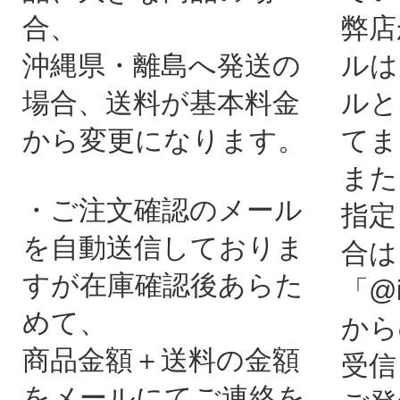
合、
弊店
沖縄県・離島へ発送の
ルは
場合、送料が基本料金
ルと
から変更になります。
てま
また
・ご注文確認のメール
指定
を自動送信しておりま
合は
すが在庫確認後あらた
「@i
めて、
から
商品金額＋送料の金額
受信
をメールにてご連絡を