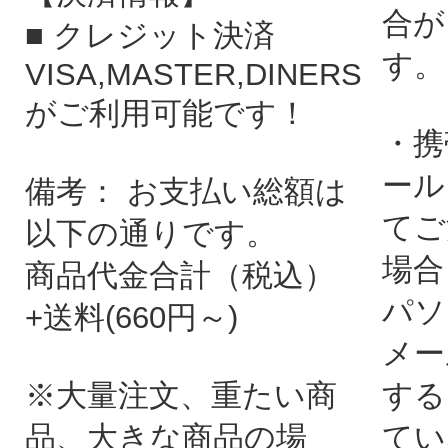
合が
■ クレジット決済
す。
VISA,MASTER,DINERS
がご利用可能です！
・携
ール
備考： お支払い総額は
てご
以下の通りです。
場合
商品代金合計（税込）
パソ
+送料(660円～)
メー
※大量注文、重たい商
する
品、大きな商品の場
てい