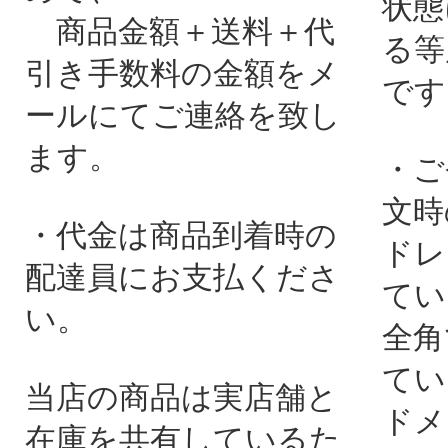
状態
商品金額＋送料＋代
る等
引き手数料の金額をメ
です
ールにてご連絡を致し
ます。
・ご
文時
・代金は商品到着時の
ドレ
配達員にお支払くださ
てい
い。
全角
てい
当店の商品は実店舗と
ドメ
在庫を共有しているた