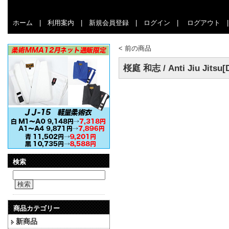
ホーム
|
利用案内
|
新規会員登録
|
ログイン
|
ログアウト
<
前の商品
桜庭 和志 / Anti Jiu Jits
検索
検索
商品カテゴリー
新商品