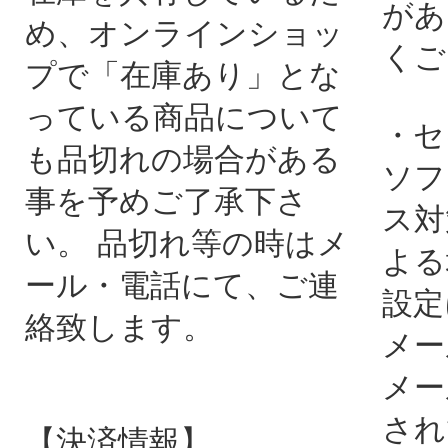
があ
め、オンラインショッ
くご
プで「在庫あり」とな
っている商品について
・セ
も品切れの場合がある
ソフ
事を予めご了承下さ
ス対
い。 品切れ等の時はメ
よる
ール・電話にて、ご連
設定
絡致します。
メー
メー
され
【決済情報】