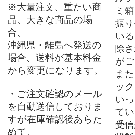
※大量注文、重たい商
ミ箱
品、大きな商品の場
振り
合、
いる
沖縄県・離島へ発送の
除さ
場合、送料が基本料金
がご
から変更になります。
また
ック
・ご注文確認のメール
いっ
を自動送信しておりま
てい
すが在庫確認後あらた
受信
めて、