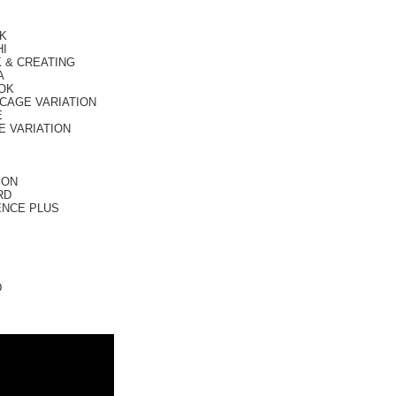
K
HI
 & CREATING
A
OK
 CAGE VARIATION
E
E VARIATION
ION
RD
ENCE PLUS
D