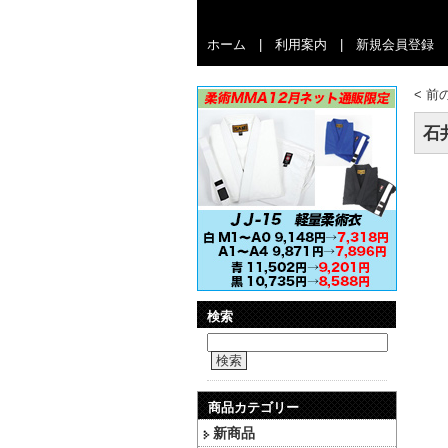
ホーム
|
利用案内
|
新規会員登録
<
前
石井
検索
検索
商品カテゴリー
新商品