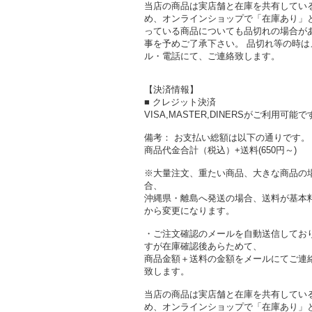
当店の商品は実店舗と在庫を共有してい
め、オンラインショップで「在庫あり」
っている商品についても品切れの場合が
事を予めご了承下さい。 品切れ等の時は
ル・電話にて、ご連絡致します。
【決済情報】
■ クレジット決済
VISA,MASTER,DINERSがご利用可能で
備考： お支払い総額は以下の通りです。
商品代金合計（税込）+送料(650円～)
※大量注文、重たい商品、大きな商品の
合、
沖縄県・離島へ発送の場合、送料が基本
から変更になります。
・ご注文確認のメールを自動送信してお
すが在庫確認後あらためて、
商品金額＋送料の金額をメールにてご連
致します。
当店の商品は実店舗と在庫を共有してい
め、オンラインショップで「在庫あり」