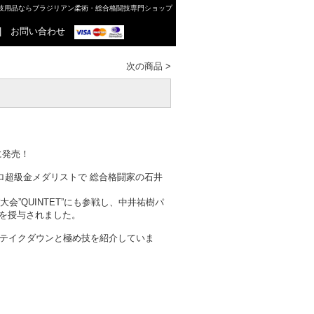
格闘技用品ならブラジリアン柔術・総合格闘技専門ショップ
|
お問い合わせ
次の商品
>
に発売！
キロ超級金メダリストで 総合格闘家の石井
大会”QUINTET”にも参戦し、中井祐樹パ
を授与されました。
のテイクダウンと極め技を紹介していま