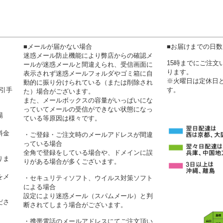
■メールが届かない場合
■お届けまでの日
迷惑メール防止機能により弊店からの確認メ
15時までにご注
ールが迷惑メールと間違えられ、受信画面に
ります。
表示されず迷惑メールフォルダやゴミ箱に自
※火曜日は定休日
動的に振り分けられている（または削除され
代引手
す。
た）場合がございます。
また、メールボックスの容量がいっぱいにな
っていてメールの受信ができない状態になっ
場
ている等原因は様々です。
料金
・ご登録・ご注文時のメールアドレスが間違
っている場合
全角で登録をしている場合や、ドメインに誤
りま
りがある場合が多くございます。
をメ
・セキュリティソフト、ウイルス対策ソフト
による場合
設定により迷惑メール（スパムメール）と判
ださ
断されてしまう場合がございます。
・携帯電話のメールアドレスにてご注文頂い