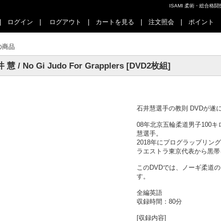
ISAMI 柔術・総合
|
ログイン
|
ログアウト
|
カートを見る
|
注文照会
|
ポイント
の商品
 慧 / No Gi Judo For Grapplers [DVD2枚組]
石井慧選手の教則 DVDが遂
08年北京五輪柔道男子100
慧選手。
2018年にプログラップリング
ラエストラ東京代表から黒帯
このDVDでは、ノーギ柔道
す。
全編英語
収録時間：80分
[収録内容]