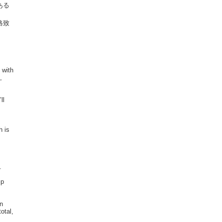
ある
絡致
 with
,
ll
h is
.
ip
in
otal,