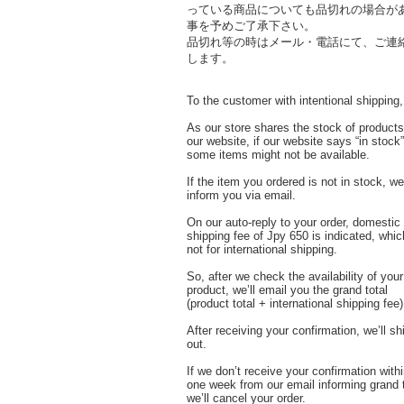
っている商品についても品切れの場合が
事を予めご了承下さい。
品切れ等の時はメール・電話にて、ご連
します。
To the customer with intentional shipping,
As our store shares the stock of products
our website, if our website says “in stock”
some items might not be available.
If the item you ordered is not in stock, we’
inform you via email.
On our auto-reply to your order, domestic
shipping fee of Jpy 650 is indicated, whic
not for international shipping.
So, after we check the availability of your
product, we’ll email you the grand total
(product total + international shipping fee)
After receiving your confirmation, we’ll sh
out.
If we don’t receive your confirmation with
one week from our email informing grand t
we’ll cancel your order.