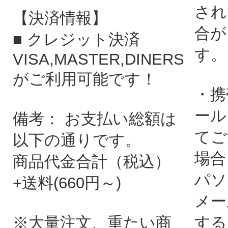
され
【決済情報】
合が
■ クレジット決済
す。
VISA,MASTER,DINERS
がご利用可能です！
・携
ール
備考： お支払い総額は
てご
以下の通りです。
場合
商品代金合計（税込）
パソ
+送料(660円～)
メー
※大量注文、重たい商
する