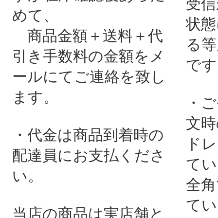
受信
めて、
状態
商品金額＋送料＋代
る等
引き手数料の金額をメ
です
ールにてご連絡を致し
ます。
・ご
文時
・代金は商品到着時の
ドレ
配達員にお支払くださ
てい
い。
全角
てい
当店の商品は実店舗と