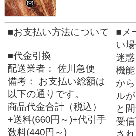
■お支払い方法について
■メ
い場
■代金引換
迷惑
配送業者： 佐川急便
機能
備考： お支払い総額は
から
以下の通りです。
ルが
商品代金合計（税込）
と間
+送料(660円～)+代引手
受信
数料(440円～)
され