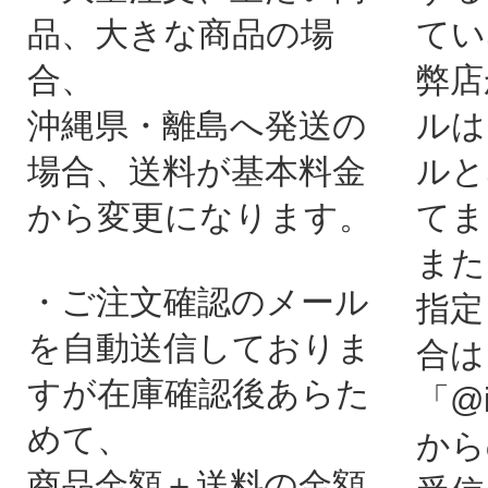
品、大きな商品の場
てい
合、
弊店
沖縄県・離島へ発送の
ルは
場合、送料が基本料金
ルと
から変更になります。
てま
また
・ご注文確認のメール
指定
を自動送信しておりま
合は
すが在庫確認後あらた
「@i
めて、
から
商品金額＋送料の金額