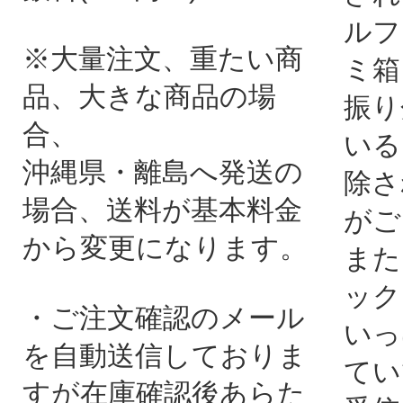
ルフ
※大量注文、重たい商
ミ箱
品、大きな商品の場
振り
合、
いる
沖縄県・離島へ発送の
除さ
場合、送料が基本料金
がご
から変更になります。
また
ック
・ご注文確認のメール
いっ
を自動送信しておりま
てい
すが在庫確認後あらた