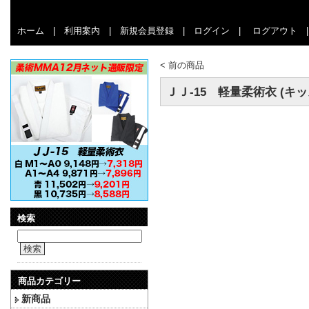
ホーム
|
利用案内
|
新規会員登録
|
ログイン
|
ログアウト
<
前の商品
ＪＪ-15 軽量柔術衣 (キ
検索
検索
商品カテゴリー
新商品