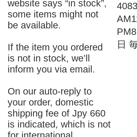
website says “in stock”,
408
some items might not
AM1
be available.
PM
日 
If the item you ordered
is not in stock, we’ll
inform you via email.
On our auto-reply to
your order, domestic
shipping fee of Jpy 660
is indicated, which is not
for international