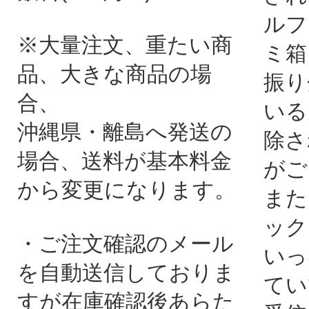
ルフ
※大量注文、重たい商
ミ箱
品、大きな商品の場
振り
合、
いる
沖縄県・離島へ発送の
除さ
場合、送料が基本料金
がご
から変更になります。
また
ック
・ご注文確認のメール
いっ
を自動送信しておりま
てい
すが在庫確認後あらた