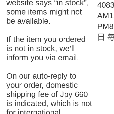
website says “in stock”,
408
some items might not
AM1
be available.
PM
日 
If the item you ordered
is not in stock, we’ll
inform you via email.
On our auto-reply to
your order, domestic
shipping fee of Jpy 660
is indicated, which is not
for international