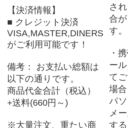
され
【決済情報】
合が
■ クレジット決済
す。
VISA,MASTER,DINERS
がご利用可能です！
・携
ール
備考： お支払い総額は
てご
以下の通りです。
場合
商品代金合計（税込）
パソ
+送料(660円～)
メー
※大量注文、重たい商
する