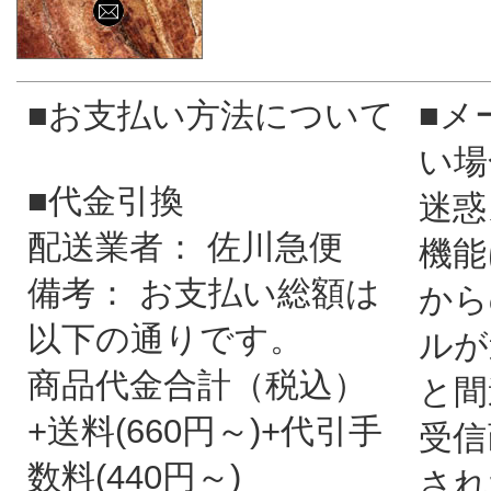
■お支払い方法について
■メ
い場
■代金引換
迷惑
配送業者： 佐川急便
機能
備考： お支払い総額は
から
以下の通りです。
ルが
商品代金合計（税込）
と間
+送料(660円～)+代引手
受信
数料(440円～)
され