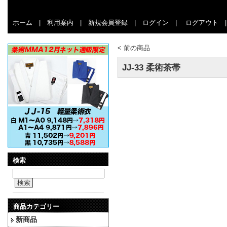
ホーム
|
利用案内
|
新規会員登録
|
ログイン
|
ログアウト
<
前の商品
JJ-33 柔術茶帯
検索
検索
商品カテゴリー
新商品