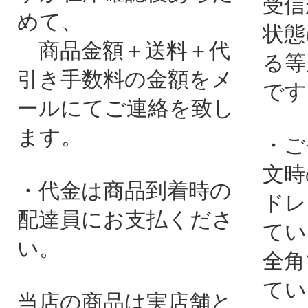
受信
めて、
状態
商品金額＋送料＋代
る等
引き手数料の金額をメ
です
ールにてご連絡を致し
ます。
・ご
文時
・代金は商品到着時の
ドレ
配達員にお支払くださ
てい
い。
全角
てい
当店の商品は実店舗と