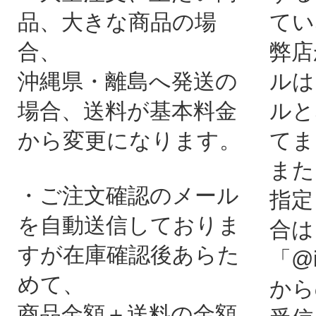
品、大きな商品の場
てい
合、
弊店
沖縄県・離島へ発送の
ルは
場合、送料が基本料金
ルと
から変更になります。
てま
また
・ご注文確認のメール
指定
を自動送信しておりま
合は
すが在庫確認後あらた
「@i
めて、
から
商品金額＋送料の金額