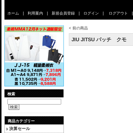
ホーム
|
利用案内
|
新規会員登録
|
ログイン
|
ログアウト
<
前の商品
JIU JITSU パッチ クモ
検索
検索
商品カテゴリー
決算セール