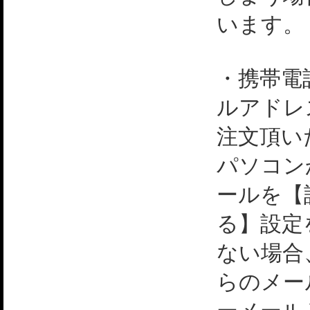
います。
・携帯電
ルアドレ
注文頂い
パソコン
ールを【
る】設定
ない場合
らのメー