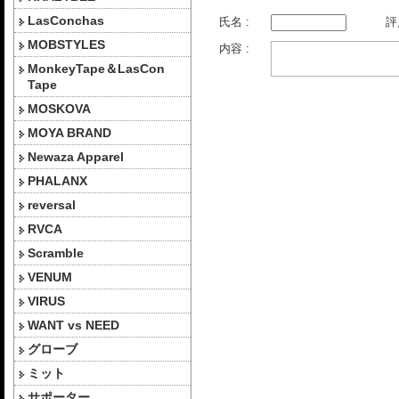
LasConchas
氏名 :
評
MOBSTYLES
内容 :
MonkeyTape＆LasCon
Tape
MOSKOVA
MOYA BRAND
Newaza Apparel
PHALANX
reversal
RVCA
Scramble
VENUM
VIRUS
WANT vs NEED
グローブ
ミット
サポーター