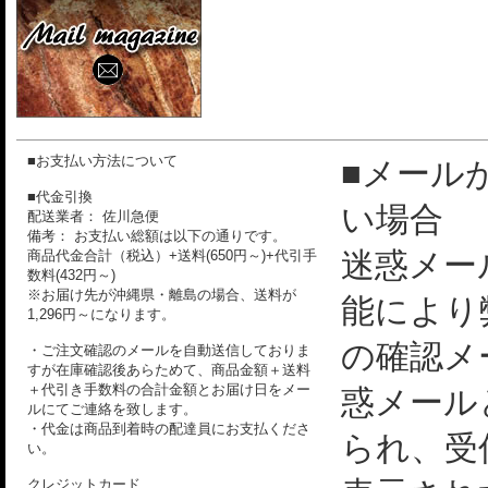
■お支払い方法について
■メール
■代金引換
い場合
配送業者： 佐川急便
備考： お支払い総額は以下の通りです。
迷惑メー
商品代金合計（税込）+送料(650円～)+代引手
数料(432円～)
※お届け先が沖縄県・離島の場合、送料が
能により
1,296円～になります。
の確認メ
・ご注文確認のメールを自動送信しておりま
すが在庫確認後あらためて、商品金額＋送料
＋代引き手数料の合計金額とお届け日をメー
惑メール
ルにてご連絡を致します。
・代金は商品到着時の配達員にお支払くださ
られ、受
い。
クレジットカード