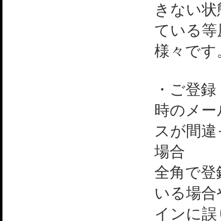
きない状
ている等
様々です
・ご登録
時のメー
スが間違
場合
全角で登
いる場合
インに誤