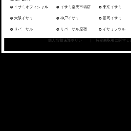
イサミオフィシャル
イサミ楽天市場店
東京イサミ
大阪イサミ
神戸イサミ
福岡イサミ
リバーサル
リバーサル原宿
イサミソウル
個人情報保護ポリシー
|
特定商取引に関する