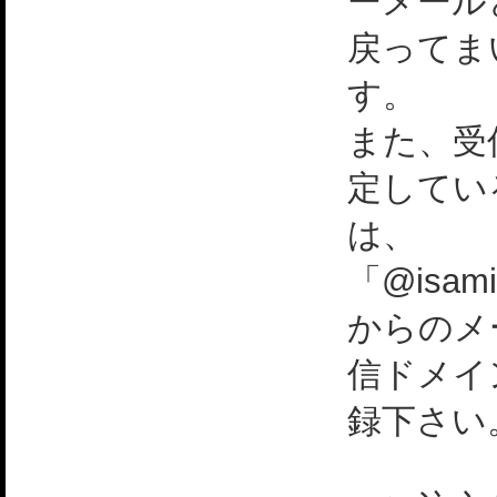
ーメール
戻ってま
す。
また、受
定してい
は、
「@isami
からのメ
信ドメイ
録下さい