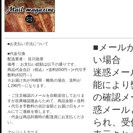
■お支払い方法について
■メール
■代金引換
い場合
配送業者： 佐川急便
備考： お支払い総額は以下の通りです。
迷惑メー
商品代金合計（税込）+送料(650円～)+代引手
数料(432円～)
※お届け先が沖縄県・離島の場合、送料が
能により
1,296円～になります。
の確認メ
・ご注文確認のメールを自動送信しておりま
すが在庫確認後あらためて、商品金額＋送料
＋代引き手数料の合計金額とお届け日をメー
惑メール
ルにてご連絡を致します。
・代金は商品到着時の配達員にお支払くださ
られ、受
い。
クレジットカード