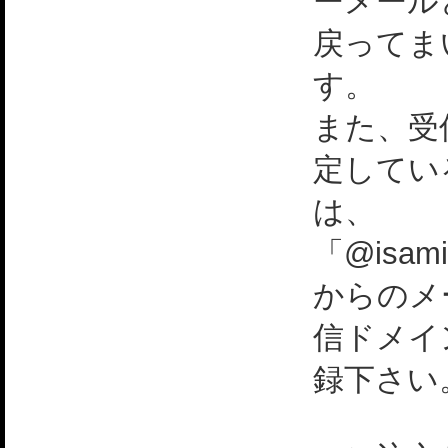
ーメール
戻ってま
す。
また、受
定してい
は、
「@isami
からのメ
信ドメイ
録下さい