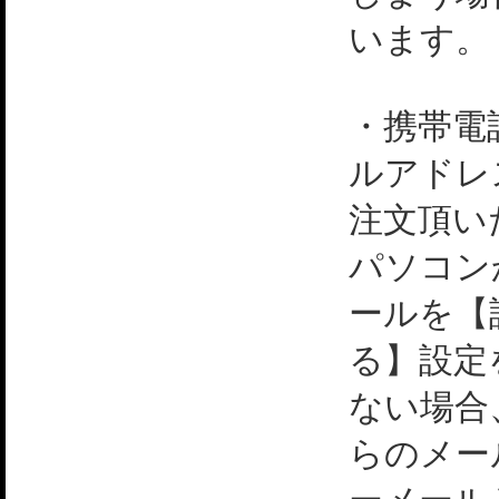
います。
・携帯電
ルアドレ
注文頂い
パソコン
ールを【
る】設定
ない場合
らのメー