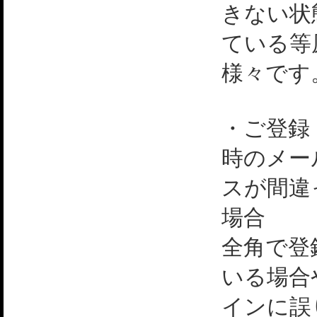
きない状
ている等
様々です
・ご登録
時のメー
スが間違
場合
全角で登
いる場合
インに誤