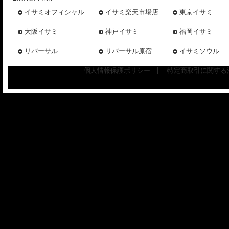
イサミオフィシャル
イサミ楽天市場店
東京イサミ
大阪イサミ
神戸イサミ
福岡イサミ
リバーサル
リバーサル原宿
イサミソウル
個人情報保護ポリシー
|
特定商取引に関する