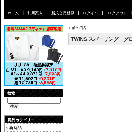
ホーム
|
利用案内
|
新規会員登録
|
ログイン
|
ログアウト
<
前の商品
TWINS スパーリング グ
検索
検索
商品カテゴリー
新商品