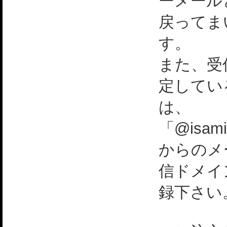
ーメール
戻ってま
す。
また、受
定してい
は、
「@isami
からのメ
信ドメイ
録下さい