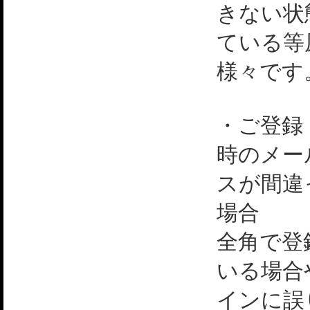
きない状
ている等
様々です
・ご登録
時のメー
スが間違
場合
全角で登
いる場合
インに誤