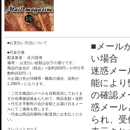
■お支払い方法について
■メール
■代金引換
い場合
配送業者： 佐川急便
備考： お支払い総額は以下の通りです。
迷惑メー
商品代金合計（税込）+送料(650円～)+代引手
数料(432円～)
※お届け先が沖縄県・離島の場合、送料が
能により
1,296円～になります。
の確認メ
・ご注文確認のメールを自動送信しておりま
すが在庫確認後あらためて、商品金額＋送料
＋代引き手数料の合計金額とお届け日をメー
惑メール
ルにてご連絡を致します。
・代金は商品到着時の配達員にお支払くださ
られ、受
い。
クレジットカード