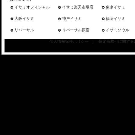
イサミオフィシャル
イサミ楽天市場店
東京イサミ
大阪イサミ
神戸イサミ
福岡イサミ
リバーサル
リバーサル原宿
イサミソウル
個人情報保護ポリシー
|
特定商取引に関する