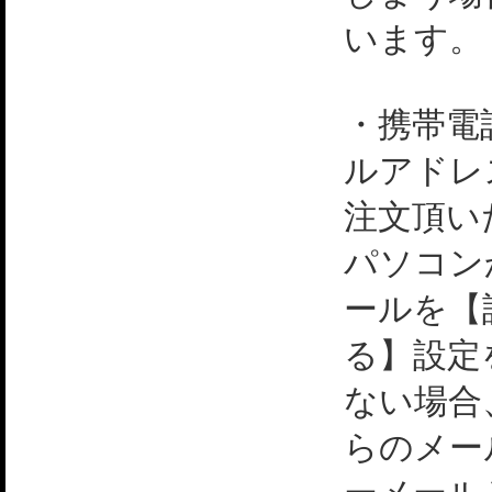
います。
・携帯電
ルアドレ
注文頂い
パソコン
ールを【
る】設定
ない場合
らのメー