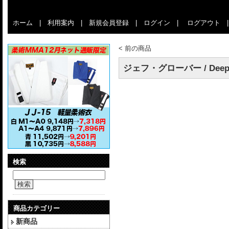
ホーム
|
利用案内
|
新規会員登録
|
ログイン
|
ログアウト
<
前の商品
ジェフ・グローバー / Deep H
検索
検索
商品カテゴリー
新商品