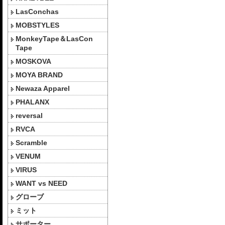
LasConchas
MOBSTYLES
MonkeyTape＆LasCon
Tape
MOSKOVA
MOYA BRAND
Newaza Apparel
PHALANX
reversal
RVCA
Scramble
VENUM
VIRUS
WANT vs NEED
グローブ
ミット
サポーター