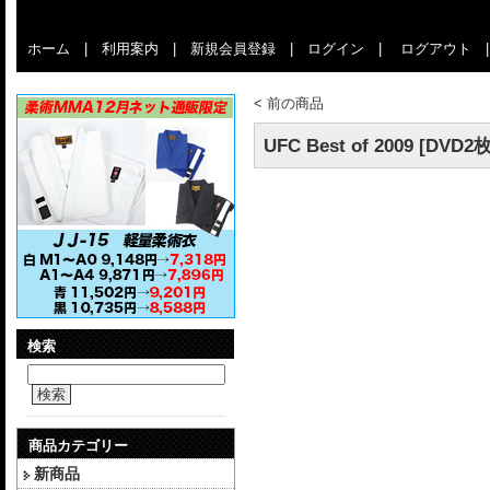
ホーム
|
利用案内
|
新規会員登録
|
ログイン
|
ログアウト
<
前の商品
UFC Best of 2009 [DVD2
検索
検索
商品カテゴリー
新商品