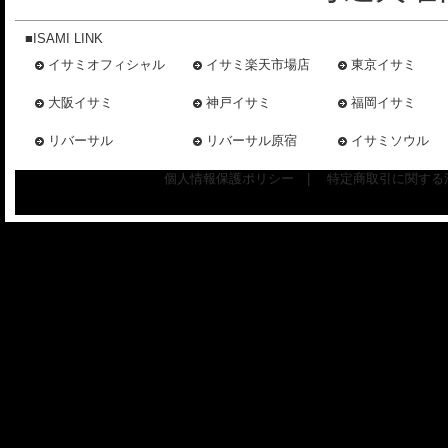
■ISAMI LINK
イサミオフィシャル
イサミ楽天市場店
東京イサミ
大阪イサミ
神戸イサミ
福岡イサミ
リバーサル
リバーサル原宿
イサミソウル
個人情報保護ポリシー
|
特定商取引に関する