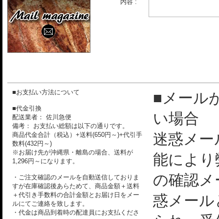
内容 :
■お支払い方法について
■メール
■代金引換
い場合
配送業者： 佐川急便
備考： お支払い総額は以下の通りです。
迷惑メー
商品代金合計（税込）+送料(650円～)+代引手
数料(432円～)
※お届け先が沖縄県・離島の場合、送料が
能により
1,296円～になります。
の確認メ
・ご注文確認のメールを自動送信しておりま
すが在庫確認後あらためて、商品金額＋送料
＋代引き手数料の合計金額とお届け日をメー
惑メール
ルにてご連絡を致します。
・代金は商品到着時の配達員にお支払くださ