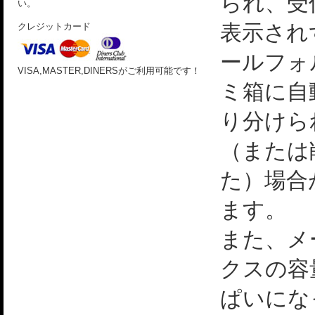
られ、受
い。
表示され
クレジットカード
ールフォ
VISA,MASTER,DINERSがご利用可能です！
ミ箱に自
り分けら
（または
た）場合
ます。
また、メ
クスの容
ぱいにな