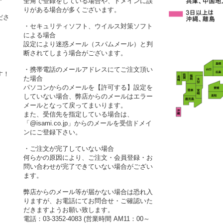
全角で登録をしている場合や、ドメインに誤
りがある場合が多くございます。
ださ
・セキュリティソフト、ウイルス対策ソフト
による場合
設定により迷惑メール（スパムメール）と判
断されてしまう場合がございます。
・携帯電話のメールアドレスにてご注文頂い
す！
た場合
パソコンからのメールを【許可する】設定を
していない場合、弊店からのメールはエラー
メールとなって戻ってまいります。
また、受信先を指定している場合は、
「@isami.co.jp」からのメールを受信ドメイ
ンにご登録下さい。
・ご注文が完了していない場合
何らかの原因により、ご注文・会員登録・お
問い合わせが完了できていない場合がござい
ます。
弊店からのメール等が届かない場合は恐れ入
りますが、お電話にてお問合せ・ご確認いた
だきますようお願い致します。
電話：03-3352-4083 (営業時間 AM11：00～