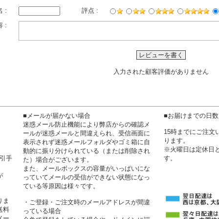
 :
評点 :
 :
レビューを書く
入力された顧客評価がありません
■メールが届かない場合
■お届けまでの日
迷惑メール防止機能により弊店からの確認メ
15時までにご注
ールが迷惑メールと間違えられ、受信画面に
ります。
表示されず迷惑メールフォルダやゴミ箱に自
※火曜日は定休日
動的に振り分けられている（または削除され
代引手
す。
た）場合がございます。
また、メールボックスの容量がいっぱいにな
が
っていてメールの受信ができない状態になっ
ている等原因は様々です。
りま
・ご登録・ご注文時のメールアドレスが間違
送料
っている場合
メー