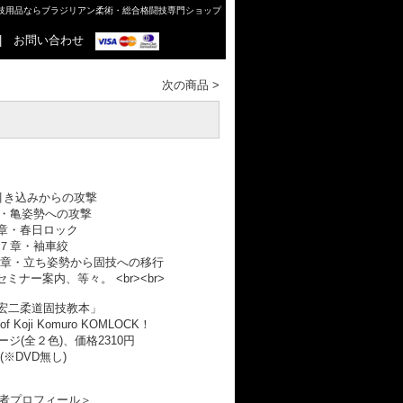
格闘技用品ならブラジリアン柔術・総合格闘技専門ショップ
|
お問い合わせ
次の商品
>
引き込みからの攻撃
・亀姿勢への攻撃
章・春日ロック
７章・袖車絞
９章・立ち姿勢から固技への移行
ミナー案内、等々。 <br><br>
宏二柔道固技教本」
of Koji Komuro KOMLOCK！
ページ(全２色)、価格2310円
(※DVD無し)
者プロフィール＞