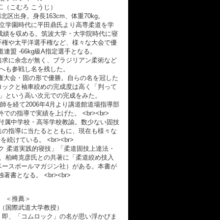
二（こむろ こうじ）
都北区出身。身長163cm、体重70kg。
立学園時代に平田鼎氏より高専柔道を学
成績を収める。筑波大学・大学院時代に寝
手権や太平洋選手権など、様々な大会で優
連盟 -66kg級A指定選手となる。
追求に余念が無く、ブラジリアン柔術など
へも参戦し名を残した。
選手権大会・固の形で優勝。自らの名を冠した
ロックと袖車絞めの完成度は高く「判って
」という高い次元での完成をみた。
師を経て2006年4月より講道館道場指導部
の指導で実績を上げた。 <br><br>
大学付属中学校・高等学校教諭。数少ない固技
進の指導に当たるとともに、現在も様々な
続けている。 <br><br>
ク 柔道実践的寝技」「柔道固技上達法・
、柏崎克彦氏との共著に「柔道絞め技入
ベースボールマガジン社）がある。本書が
著書となる。 <br><br>
＜推薦＞
（国際武道大学教授）
、即、「コムロック」の名が思い浮かびま