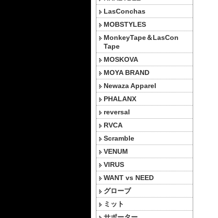
LasConchas
MOBSTYLES
MonkeyTape＆LasCon
Tape
MOSKOVA
MOYA BRAND
Newaza Apparel
PHALANX
reversal
RVCA
Scramble
VENUM
VIRUS
WANT vs NEED
グローブ
ミット
サポーター