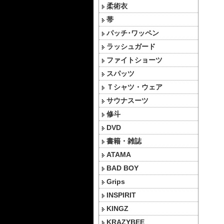
柔術衣
帯
パッチ･ワッペン
ラッシュガード
ファイトショーツ
スパッツ
Ｔシャツ・ウェア
サウナスーツ
修斗
DVD
書籍・雑誌
ATAMA
BAD BOY
Grips
INSPIRIT
KINGZ
KRAZYBEE