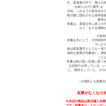
す。柔道家の中で、個人の
を創り上げた選手 は
今回、これまで小室先生が
術の陰に隠れがちな基本技
教本
本書は、柔道を学ぶ多くの
ルド」を十分満喫
小俣幸
本書を手にして、大学院時
でいた
彼は柔道選手としても一流
道的な姿勢が印象深い。寝
こと
本書は彼の高い見識に基づき
な説得力を持っている。い
し、期待もしていた。その卓
（※両氏とも推薦文
在庫がなくなり
※当店の商品は実店舗と在庫
プで「在庫あり」となってい