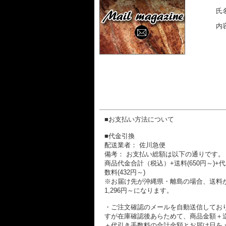
氏名
内容
■お支払い方法について
■代金引換
配送業者： 佐川急便
備考： お支払い総額は以下の通りです。
商品代金合計（税込）+送料(650円～)+
数料(432円～)
※お届け先が沖縄県・離島の場合、送料
1,296円～になります。
・ご注文確認のメールを自動送信してお
すが在庫確認後あらためて、商品金額＋
＋代引き手数料の合計金額とお届け日を