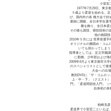
小室宏
1977年7月29日、東京
５歳より柔道を始める。足
び、国内外の各 種大会で好
業師に開眼、全日本学生選
勝を飾り、全日本柔道
その後も固技、寝技技術の
他の格闘技
2010年５月には 世界形
オリジナルの腕固め・コム
いても掛かってしまう
指導者としては、足立学園講
に勤務。少年部および海外で
2009年4月より東京都市
のスペシャリストとして後
大会への出場を
教則DVDに「ザ・コムロッ
上・中・下」（クエスト）
門」「柔道関節技入門」（
自身初の単独
柏崎克彦
柔道界で小室宏二といえば