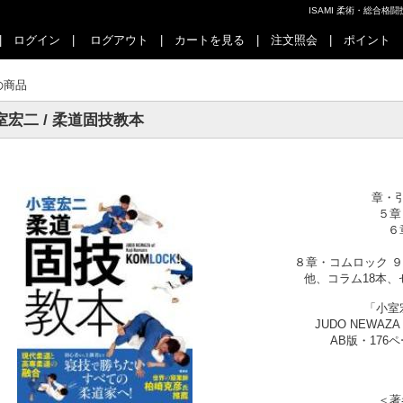
ISAMI 柔術・総合
|
ログイン
|
ログアウト
|
カートを見る
|
注文照会
|
ポイント
の商品
室宏二 / 柔道固技教本
章・
５章
６
８章・コムロック 
他、コラム18本、セ
「小室
JUDO NEWAZA 
AB版・176
＜著