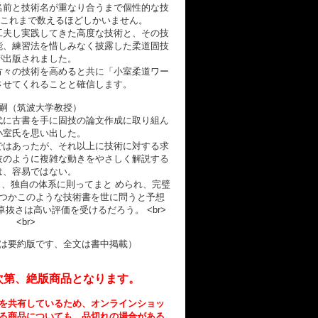
名前と技術名が重なり合うまで個性的な技
、これまで数えるほどしかいません。
工夫し実践してきた高度な技術と、その技
能、練習法を惜しみなく披露した柔道固技
が出版されました。
方々の技術を高めると共に「小室柔道ワー
させてくれることと確信します。
嗣（筑波大学教授）
代に古書を手に固技の論文作成に取り組ん
小室氏を思い出した。
ではあったが、それ以上に技術に対する求
技のように複雑な動きをやさしく解説する
は、容易ではない。
、独自の体系に則ってまと められ、完璧
つかこのような技術書を世に問うと予想
抜さは高い評価を受けるだろう。 <br>
<br>
は要約版です、全文は書中掲載）
次第、絶版商品となります。
を共有しているため、オンラインショッ
る商品についても、品切れの場合がある