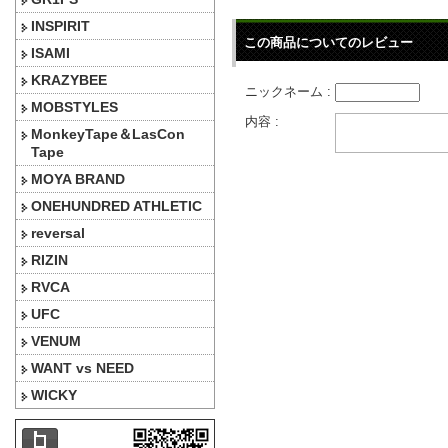
INSPIRIT
この商品についてのレビュー
ISAMI
KRAZYBEE
ニックネーム :
MOBSTYLES
内容 :
MonkeyTape＆LasCon
Tape
MOYA BRAND
ONEHUNDRED ATHLETIC
reversal
RIZIN
RVCA
UFC
VENUM
WANT vs NEED
WICKY