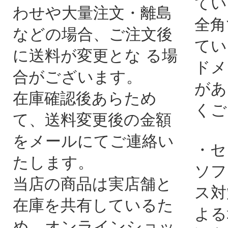
てい
わせや大量注文・離島
全角
などの場合、ご注文後
てい
に送料が変更とな る場
ドメ
合がございます。
があ
在庫確認後あらため
くご
て、送料変更後の金額
をメールにてご連絡い
・セ
たします。
ソフ
当店の商品は実店舗と
ス対
在庫を共有しているた
よる
め、オンラインショッ