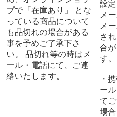
設定
プで「在庫あり」 とな
メー
っている商品について
メー
も品切れの場合がある
され
事を予めご了承下さ
合が
い。 品切れ等の時はメ
す。
ール・電話にて、ご連
絡いたします。
・携
ール
てご
場合