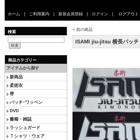
ホーム
|
ご利用案内
|
新規会員登録
|
ログイン
|
ログアウト
<
前の商品
検索
ISAMI jiu-jitsu 横長パッチ
検索
商品カテゴリー
アイテムから探す
新商品
柔術衣
帯
パッチ･ワッペン
DVD
書籍・雑誌
ラッシュガード
Ｔシャツ・ウェア