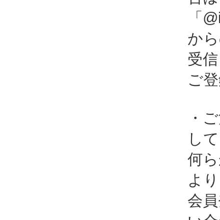
「@i
から
受信
ご登
・ご
して
何ら
より
会員