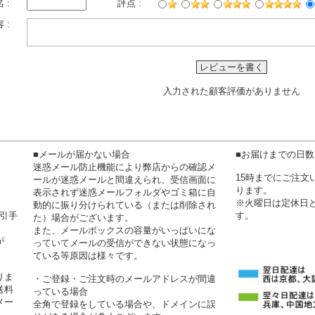
 :
評点 :
 :
レビューを書く
入力された顧客評価がありません
■メールが届かない場合
■お届けまでの日
迷惑メール防止機能により弊店からの確認メ
15時までにご注
ールが迷惑メールと間違えられ、受信画面に
ります。
表示されず迷惑メールフォルダやゴミ箱に自
※火曜日は定休日
動的に振り分けられている（または削除され
代引手
す。
た）場合がございます。
また、メールボックスの容量がいっぱいにな
が
っていてメールの受信ができない状態になっ
ている等原因は様々です。
りま
・ご登録・ご注文時のメールアドレスが間違
送料
っている場合
メー
全角で登録をしている場合や、ドメインに誤