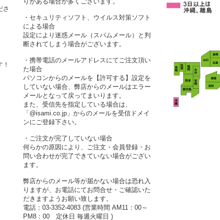
りがある場合が多くございます。
ださ
・セキュリティソフト、ウイルス対策ソフト
による場合
設定により迷惑メール（スパムメール）と判
断されてしまう場合がございます。
・携帯電話のメールアドレスにてご注文頂い
す！
た場合
パソコンからのメールを【許可する】設定を
していない場合、弊店からのメールはエラー
メールとなって戻ってまいります。
また、受信先を指定している場合は、
「@isami.co.jp」からのメールを受信ドメイ
ンにご登録下さい。
・ご注文が完了していない場合
何らかの原因により、ご注文・会員登録・お
問い合わせが完了できていない場合がござい
ます。
弊店からのメール等が届かない場合は恐れ入
りますが、お電話にてお問合せ・ご確認いた
だきますようお願い致します。
電話：03-3352-4083 (営業時間 AM11：00～
PM8：00 定休日 毎週火曜日 )