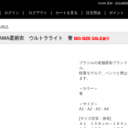
ISAMI 柔術・総合
|
ログイン
|
ログアウト
|
カートを見る
|
注文照会
|
ポイント
の商品
TAMA柔術衣 ウルトラライト 青
ブラジルの老舗柔術ブランド
ル。
軽量モデルで、パンツと襟は リ
ます。
＜カラー＞
青
＜サイズ＞
A1・A2・A3・A4
[サイズ目安：身長]
Ａ１ １５８ｃｍ～１６５ｃ