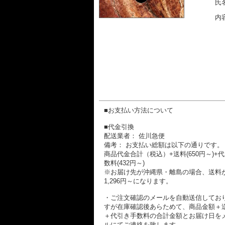
氏名
内容
■お支払い方法について
■代金引換
配送業者： 佐川急便
備考： お支払い総額は以下の通りです。
商品代金合計（税込）+送料(650円～)+
数料(432円～)
※お届け先が沖縄県・離島の場合、送料
1,296円～になります。
・ご注文確認のメールを自動送信してお
すが在庫確認後あらためて、商品金額＋
＋代引き手数料の合計金額とお届け日を
ルにてご連絡を致します。