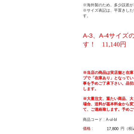
※海外製のため、多少誤差が
※サイズ表記は、平置きした
す。
A-3
、
A-4
サイズ
す！ 11,140
円
※当店の商品は実店舗と在庫
プで「在庫あり」となってい
事を予めご了承下さい。品切
します。
※大量注文、重たい商品、大
場合、送料が基本料金から変
て、ご連絡致します。予めご
商品コード : A-ul-bl
価格 :
円（税