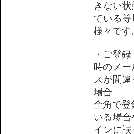
きない状
ている等
様々です
・ご登録
時のメー
スが間違
場合
全角で登
いる場合
インに誤