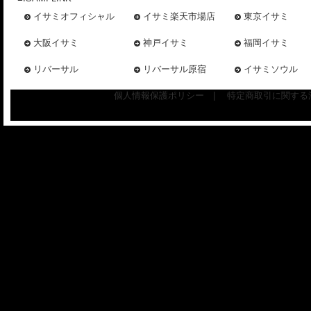
イサミオフィシャル
イサミ楽天市場店
東京イサミ
大阪イサミ
神戸イサミ
福岡イサミ
リバーサル
リバーサル原宿
イサミソウル
個人情報保護ポリシー
|
特定商取引に関する