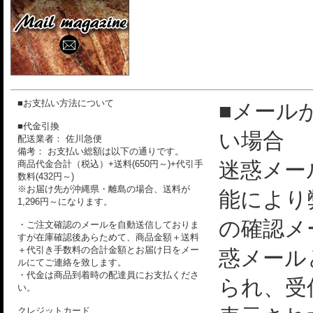
■お支払い方法について
■メール
■代金引換
い場合
配送業者： 佐川急便
備考： お支払い総額は以下の通りです。
迷惑メー
商品代金合計（税込）+送料(650円～)+代引手
数料(432円～)
※お届け先が沖縄県・離島の場合、送料が
能により
1,296円～になります。
の確認メ
・ご注文確認のメールを自動送信しておりま
すが在庫確認後あらためて、商品金額＋送料
＋代引き手数料の合計金額とお届け日をメー
惑メール
ルにてご連絡を致します。
・代金は商品到着時の配達員にお支払くださ
られ、受
い。
クレジットカード