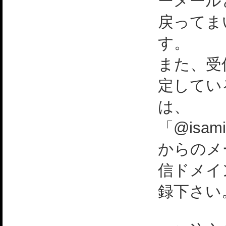
ーメール
戻ってま
す。
また、受
定してい
は、
「@isami
からのメ
信ドメイ
録下さい