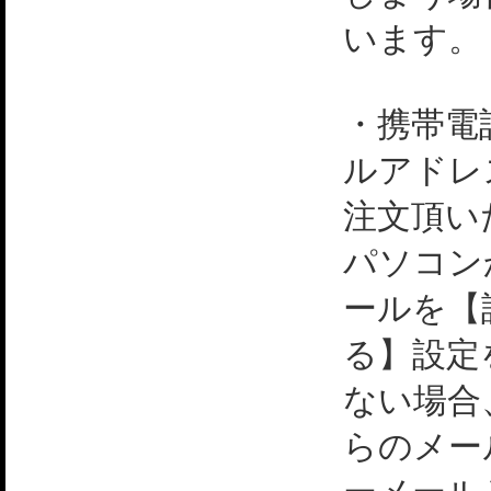
います。
・携帯電
ルアドレ
注文頂い
パソコン
ールを【
る】設定
ない場合
らのメー