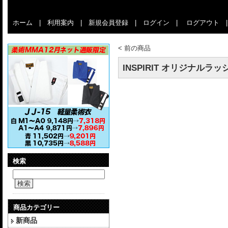
ホーム
|
利用案内
|
新規会員登録
|
ログイン
|
ログアウト
<
前の商品
INSPIRIT オリジナルラ
検索
検索
商品カテゴリー
新商品