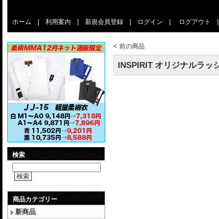
ホーム
|
利用案内
|
新規会員登録
|
ログイン
|
ログアウト
<
前の商品
INSPIRIT オリジナルラ
検索
検索
商品カテゴリー
新商品