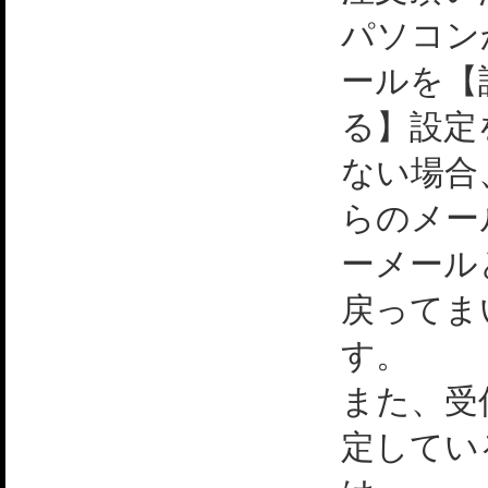
パソコン
ールを【
る】設定
ない場合
らのメー
ーメール
戻ってま
す。
また、受
定してい