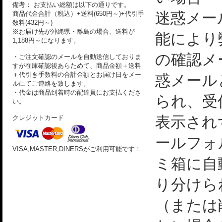
備考： お支払い総額は以下の通りです。
迷惑メー
商品代金合計（税込）+送料(650円～)+代引手
数料(432円～)
※お届け先が沖縄県・離島の場合、送料が
能により
1,188円～になります。
の確認メ
・ご注文確認のメールを自動送信しておりま
すが在庫確認後あらためて、商品金額＋送料
＋代引き手数料の合計金額とお届け日をメー
惑メール
ルにてご連絡を致します。
・代金は商品到着時の配達員にお支払くださ
られ、受
い。
表示され
クレジットカード
ールフォ
VISA,MASTER,DINERSがご利用可能です！
ミ箱に自
り分けら
（または