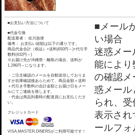
■お支払い方法について
■メール
■代金引換
い場合
配送業者： 佐川急便
備考： お支払い総額は以下の通りです。
迷惑メー
商品代金合計（税込）+送料(650円～)+代引手
数料(432円～)
※お届け先が沖縄県・離島の場合、送料が
能により
1,296円～になります。
の確認メ
・ご注文確認のメールを自動送信しておりま
すが在庫確認後あらためて、商品金額＋送料
＋代引き手数料の合計金額とお届け日をメー
惑メール
ルにてご連絡を致します。
・代金は商品到着時の配達員にお支払くださ
られ、受
い。
表示され
クレジットカード
ールフォ
VISA,MASTER,DINERSがご利用可能です！