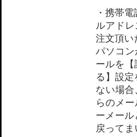
・携帯電
ルアドレ
注文頂い
パソコン
ールを【
る】設定
ない場合
らのメー
ーメール
戻ってま