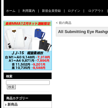
ホーム
|
利用案内
|
新規会員登録
|
ログイン
|
ログアウト
<
前の商品
All Submitting Eye Rash
検索
検索
商品カテゴリー
新商品