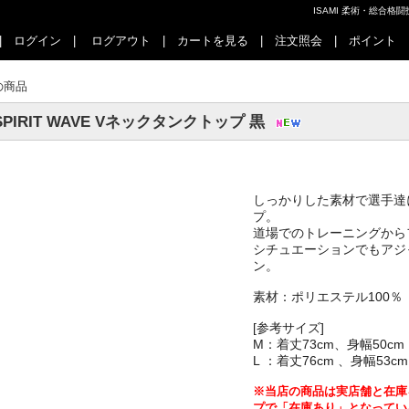
ISAMI 柔術・総合
|
ログイン
|
ログアウト
|
カートを見る
|
注文照会
|
ポイント
の商品
SPIRIT WAVE Vネックタンクトップ 黒
しっかりした素材で選手達
プ。
道場でのトレーニングから
シチュエーションでもアジ
ン。
100
素材：ポリエステル
％
[
]
参考サイズ
M
73cm
50cm
：着丈
、
身幅
L
76cm
53cm
：着丈
、身幅
※当店の商品は実店舗と在庫
プで「在庫あり」となってい