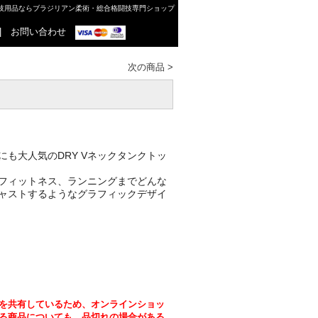
格闘技用品ならブラジリアン柔術・総合格闘技専門ショップ
|
お問い合わせ
次の商品
>
DRY V
にも大人気の
ネックタンクトッ
フィットネス、
ランニングまでどんな
ャストするような
グラフィックデザイ
を共有しているため、オンラインショッ
る商品についても、品切れの場合がある