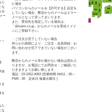
るた
た場合
とな
パソコンからのメールを【許可する】設定を
ある
していない場合、弊店からのメールはエラー
メー
メールとなって戻ってまいります。
また、受信先を指定している場合は、
「@isami.co.jp」からのメールを受信ドメイ
ンにご登録下さい。
・ご注文が完了していない場合
す！
何らかの原因により、ご注文・会員登録・お
問い合わせが完了できていない場合がござい
ます。
弊店からのメール等が届かない場合は恐れ入
場
りますが、お電話にてお問合せ・ご確認いた
だきますようお願い致します。
料金
電話：03-3352-4083 (営業時間 AM11：00～
PM8：00 定休日 毎週火曜日 )
りま
絡を
るた
とな