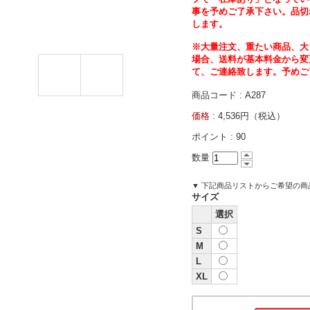
事を予めご了承下さい。品切
します。
※大量注文、重たい商品、大
場合、送料が基本料金から変
て、ご連絡致します。予めご
商品コード : A287
価格 :
4,536円（税込）
ポイント :
90
数量
▼ 下記商品リストからご希望の
サイズ
選択
S
M
L
XL