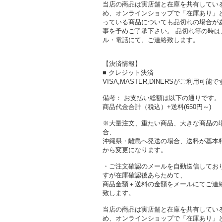
当店の商品は実店舗と在庫を共有してい
め、オンラインショップで「在庫あり」
っている商品についても品切れの場合が
事を予めご了承下さい。 品切れ等の時は
ル・電話にて、ご連絡致します。
【決済情報】
■ クレジット決済
VISA,MASTER,DINERSがご利用可能で
備考： お支払い総額は以下の通りです。
商品代金合計（税込）+送料(650円～)
※大量注文、重たい商品、大きな商品の
合、
沖縄県・離島へ発送の場合、送料が基本
から変更になります。
・ご注文確認のメールを自動送信してお
すが在庫確認後あらためて、
商品金額＋送料の金額をメールにてご連
致します。
当店の商品は実店舗と在庫を共有してい
め、オンラインショップで「在庫あり」