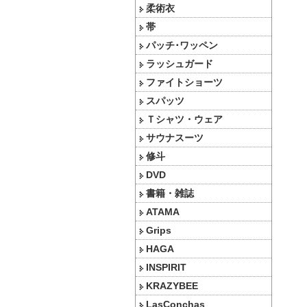
柔術衣
帯
パッチ･ワッペン
ラッシュガード
ファイトショーツ
スパッツ
Ｔシャツ・ウェア
サウナスーツ
修斗
DVD
書籍・雑誌
ATAMA
Grips
HAGA
INSPIRIT
KRAZYBEE
LasConchas