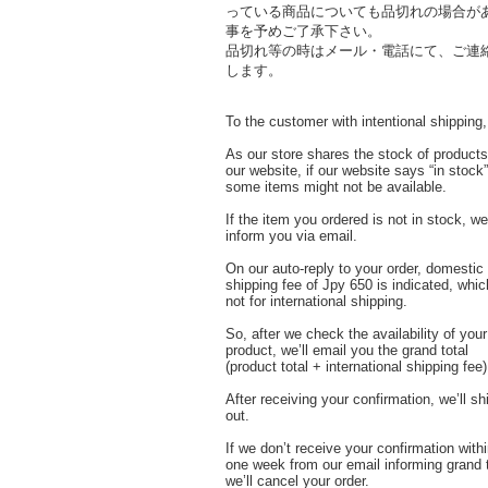
っている商品についても品切れの場合が
事を予めご了承下さい。
品切れ等の時はメール・電話にて、ご連
します。
To the customer with intentional shipping,
As our store shares the stock of products
our website, if our website says “in stock”
some items might not be available.
If the item you ordered is not in stock, we’
inform you via email.
On our auto-reply to your order, domestic
shipping fee of Jpy 650 is indicated, whic
not for international shipping.
So, after we check the availability of your
product, we’ll email you the grand total
(product total + international shipping fee)
After receiving your confirmation, we’ll sh
out.
If we don’t receive your confirmation with
one week from our email informing grand t
we’ll cancel your order.