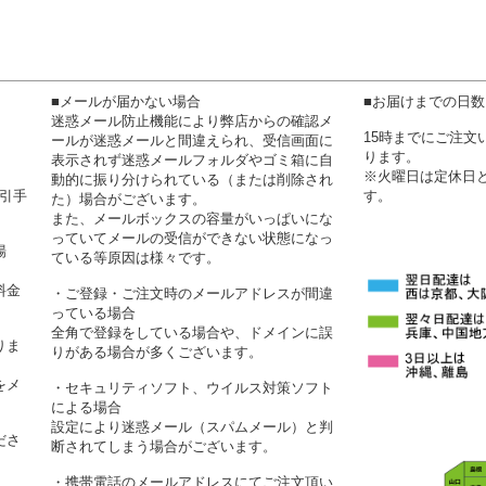
■メールが届かない場合
■お届けまでの日
迷惑メール防止機能により弊店からの確認メ
15時までにご注
ールが迷惑メールと間違えられ、受信画面に
ります。
表示されず迷惑メールフォルダやゴミ箱に自
※火曜日は定休日
動的に振り分けられている（または削除され
代引手
す。
た）場合がございます。
また、メールボックスの容量がいっぱいにな
っていてメールの受信ができない状態になっ
場
ている等原因は様々です。
料金
・ご登録・ご注文時のメールアドレスが間違
っている場合
全角で登録をしている場合や、ドメインに誤
りま
りがある場合が多くございます。
をメ
・セキュリティソフト、ウイルス対策ソフト
による場合
設定により迷惑メール（スパムメール）と判
ださ
断されてしまう場合がございます。
・携帯電話のメールアドレスにてご注文頂い