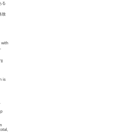
ある
絡致
 with
,
ll
h is
.
ip
in
otal,