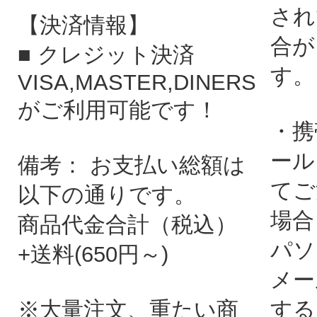
され
【決済情報】
合が
■ クレジット決済
す。
VISA,MASTER,DINERS
がご利用可能です！
・携
ール
備考： お支払い総額は
てご
以下の通りです。
場合
商品代金合計（税込）
パソ
+送料(650円～)
メー
※大量注文、重たい商
する