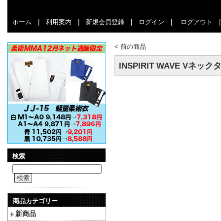
ホーム
|
利用案内
|
新規会員登録
|
ログイン
|
ログアウト
<
前の商品
INSPIRIT WAVE Vネッ
検索
検索
商品カテゴリー
新商品