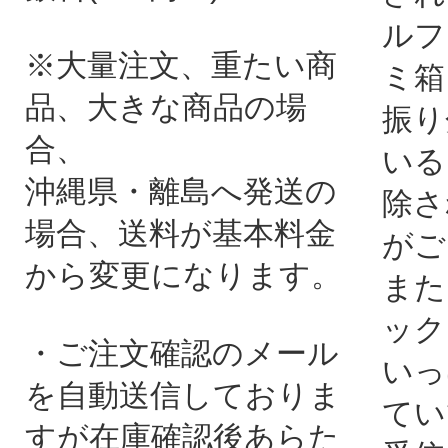
ルフ
※大量注文、重たい商
ミ箱
品、大きな商品の場
振り
合、
いる
沖縄県・離島へ発送の
除さ
場合、送料が基本料金
がご
から変更になります。
また
ック
・ご注文確認のメール
いっ
を自動送信しておりま
てい
すが在庫確認後あらた