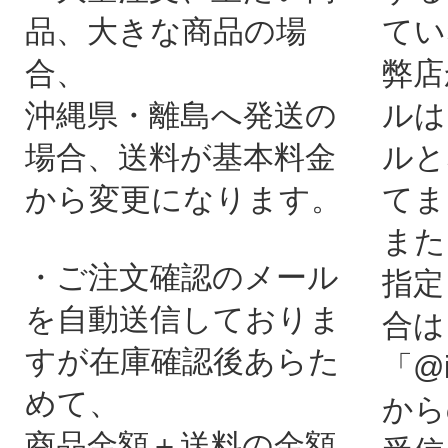
品、大きな商品の場
てい
合、
弊店
沖縄県・離島へ発送の
ルは
場合、送料が基本料金
ルと
から変更になります。
てま
また
・ご注文確認のメール
指定
を自動送信しておりま
合は
すが在庫確認後あらた
「@i
めて、
から
商品金額＋送料の金額