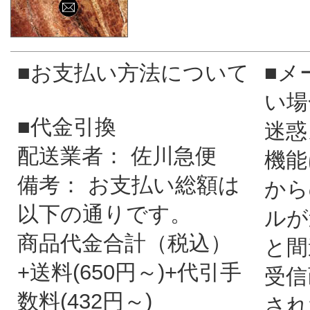
■お支払い方法について
■メ
い場
■代金引換
迷惑
配送業者： 佐川急便
機能
備考： お支払い総額は
から
以下の通りです。
ルが
商品代金合計（税込）
と間
+送料(650円～)+代引手
受信
数料(432円～)
され