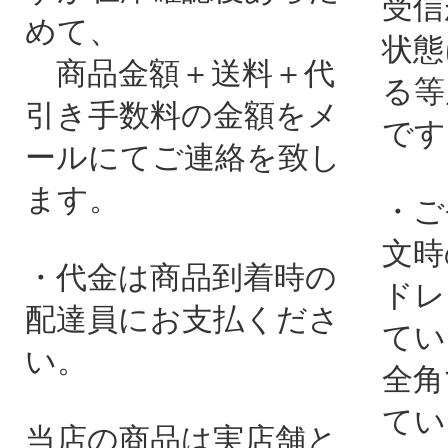
受信
めて、
状態
商品金額＋送料＋代
る等
引き手数料の金額をメ
です
ールにてご連絡を致し
ます。
・ご
文時
・代金は商品到着時の
ドレ
配達員にお支払くださ
てい
い。
全角
てい
当店の商品は実店舗と