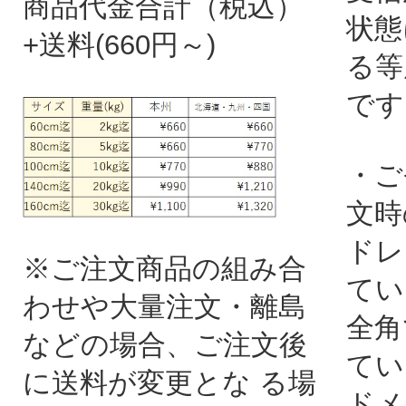
商品代金合計（税込）
状態
+送料(660円～)
る等
です
・ご
文時
ドレ
※ご注文商品の組み合
てい
わせや大量注文・離島
全角
などの場合、ご注文後
てい
に送料が変更とな る場
ドメ