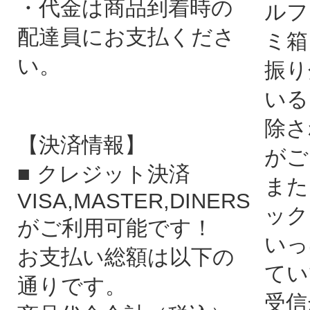
・代金は商品到着時の
ルフ
配達員にお支払くださ
ミ箱
い。
振り
いる
除さ
【決済情報】
がご
■ クレジット決済
また
VISA,MASTER,DINERS
ック
がご利用可能です！
いっ
お支払い総額は以下の
てい
通りです。
受信