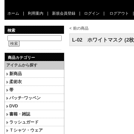
ホーム
|
利用案内
|
新規会員登録
|
ログイン
|
ログアウト
<
前の商品
検索
L-02 ホワイトマスク (2枚1
検索
商品カテゴリー
アイテムから探す
新商品
柔術衣
帯
パッチ･ワッペン
DVD
書籍・雑誌
ラッシュガード
Ｔシャツ・ウェア