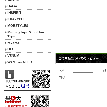
HAGA
INSPIRIT
KRAZYBEE
MOBSTYLES
MonkeyTape＆LasCon
Tape
reversal
UFC
VENUM
この商品についてのレビュー
WANT vs NEED
氏名 :
評
内容 :