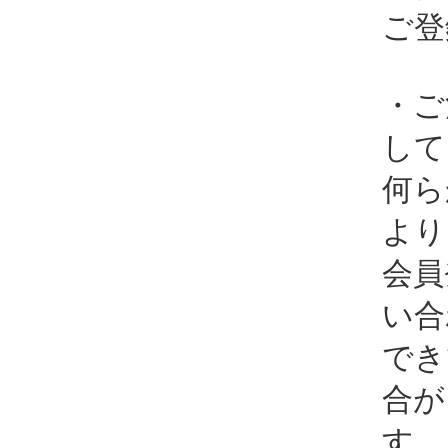
ご登
・ご
して
何ら
より
会員
い合
でき
合が
す。