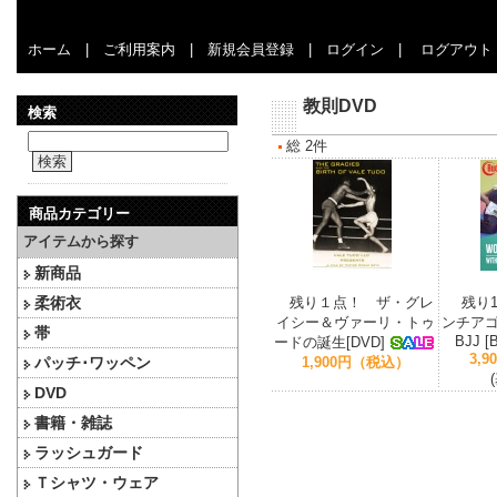
ホーム
|
ご利用案内
|
新規会員登録
|
ログイン
|
ログアウト
教則DVD
検索
総 2件
検索
商品カテゴリー
アイテムから探す
新商品
柔術衣
残り１点！ ザ・グレ
残り
イシー＆ヴァーリ・トゥ
ンチアゴ
帯
BJJ [B
ードの誕生[DVD]
3,
パッチ･ワッペン
1,900円（税込）
DVD
書籍・雑誌
ラッシュガード
Ｔシャツ・ウェア