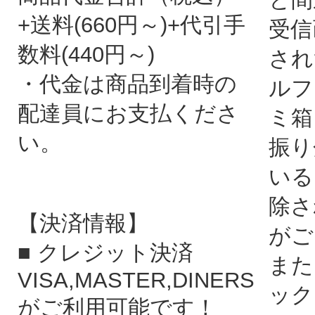
+送料(660円～)+代引手
受信
数料(440円～)
され
・代金は商品到着時の
ルフ
配達員にお支払くださ
ミ箱
い。
振り
いる
除さ
【決済情報】
がご
■ クレジット決済
また
VISA,MASTER,DINERS
ック
がご利用可能です！