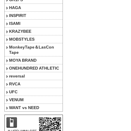
HAGA
INSPIRIT
ISAMI
KRAZYBEE
MOBSTYLES
MonkeyTape＆LasCon
Tape
MOYA BRAND
ONEHUNDRED ATHLETIC
reversal
RVCA
UFC
VENUM
WANT vs NEED