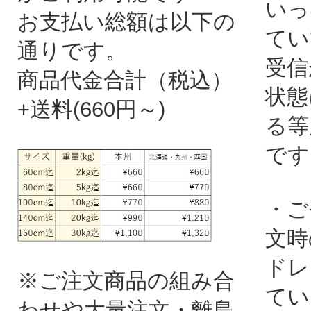
いっ
お支払い総額は以下の
てい
通りです。
受信
商品代金合計（税込）
状態
+送料(660円～)
る等
です
・ご
文時
ドレ
※ご注文商品の組み合
てい
わせや大量注文・離島