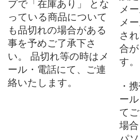
プで「在庫あり」 とな
メー
っている商品について
メー
も品切れの場合がある
され
事を予めご了承下さ
合が
い。 品切れ等の時はメ
す。
ール・電話にて、ご連
絡いたします。
・携
ール
てご
場合
パソ