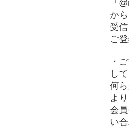
「@i
から
受信
ご登
・ご
して
何ら
より
会員
い合