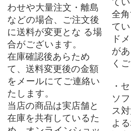
てい
わせや大量注文・離島
全角
などの場合、ご注文後
てい
に送料が変更とな る場
ドメ
合がございます。
があ
在庫確認後あらため
くご
て、送料変更後の金額
をメールにてご連絡い
・セ
たします。
ソフ
当店の商品は実店舗と
ス対
在庫を共有しているた
よる
め、オンラインショッ