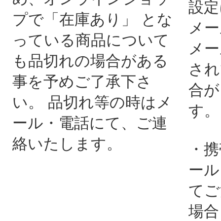
設定
プで「在庫あり」 とな
メー
っている商品について
メー
も品切れの場合がある
され
事を予めご了承下さ
合が
い。 品切れ等の時はメ
す。
ール・電話にて、ご連
絡いたします。
・携
ール
てご
場合