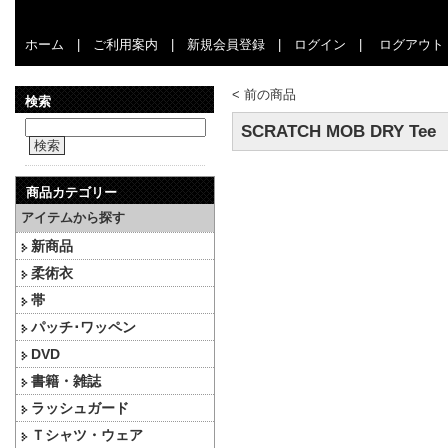
ホーム
|
ご利用案内
|
新規会員登録
|
ログイン
|
ログアウト
<
前の商品
検索
SCRATCH MOB DRY Tee
検索
商品カテゴリー
アイテムから探す
新商品
柔術衣
帯
パッチ･ワッペン
DVD
書籍・雑誌
ラッシュガード
Ｔシャツ・ウェア