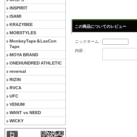
INSPIRIT
ISAMI
KRAZYBEE
この商品についてのレビュー
MOBSTYLES
MonkeyTape＆LasCon
ニックネーム :
Tape
内容 :
MOYA BRAND
ONEHUNDRED ATHLETIC
reversal
RIZIN
RVCA
UFC
VENUM
WANT vs NEED
WICKY