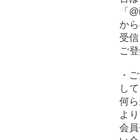
「@i
から
受信
ご登
・ご
して
何ら
より
会員