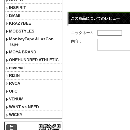
INSPIRIT
ISAMI
この商品についてのレビュー
KRAZYBEE
MOBSTYLES
ニックネーム :
MonkeyTape＆LasCon
内容 :
Tape
MOYA BRAND
ONEHUNDRED ATHLETIC
reversal
RIZIN
RVCA
UFC
VENUM
WANT vs NEED
WICKY