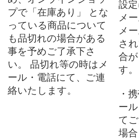
設定
プで「在庫あり」 とな
メー
っている商品について
メー
も品切れの場合がある
され
事を予めご了承下さ
合が
い。 品切れ等の時はメ
す。
ール・電話にて、ご連
絡いたします。
・携
ール
てご
場合