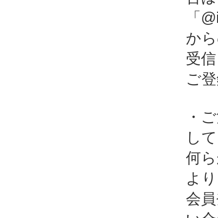
「@i
から
受信
ご登
・ご
して
何ら
より
会員