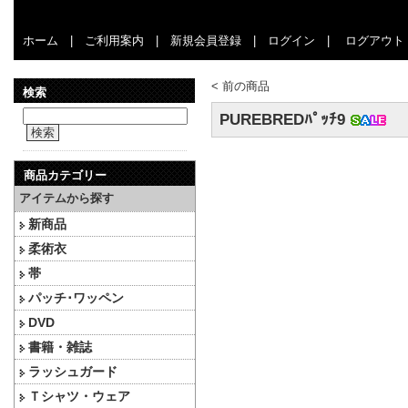
ホーム
|
ご利用案内
|
新規会員登録
|
ログイン
|
ログアウト
<
前の商品
検索
PUREBREDﾊﾟｯﾁ9
検索
商品カテゴリー
アイテムから探す
新商品
柔術衣
帯
パッチ･ワッペン
DVD
書籍・雑誌
ラッシュガード
Ｔシャツ・ウェア