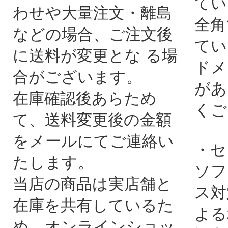
てい
わせや大量注文・離島
全角
などの場合、ご注文後
てい
に送料が変更とな る場
ドメ
合がございます。
があ
在庫確認後あらため
くご
て、送料変更後の金額
をメールにてご連絡い
・セ
たします。
ソフ
当店の商品は実店舗と
ス対
在庫を共有しているた
よる
め、オンラインショッ