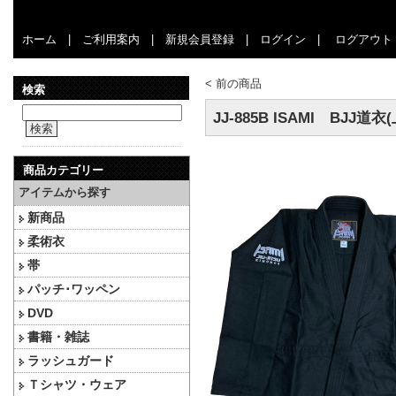
ホーム
|
ご利用案内
|
新規会員登録
|
ログイン
|
ログアウト
<
前の商品
検索
JJ-885B ISAMI BJJ
検索
商品カテゴリー
アイテムから探す
新商品
柔術衣
帯
パッチ･ワッペン
DVD
書籍・雑誌
ラッシュガード
Ｔシャツ・ウェア