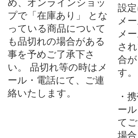
め、オンラインショッ
設定
プで「在庫あり」 とな
メー
っている商品について
メー
も品切れの場合がある
され
事を予めご了承下さ
合が
い。 品切れ等の時はメ
す。
ール・電話にて、ご連
絡いたします。
・携
ール
てご
場合