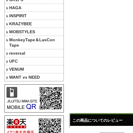
HAGA
INSPIRIT
KRAZYBEE
MOBSTYLES
MonkeyTape＆LasCon
Tape
reversal
UFC
VENUM
WANT vs NEED
この商品についてのレビュー