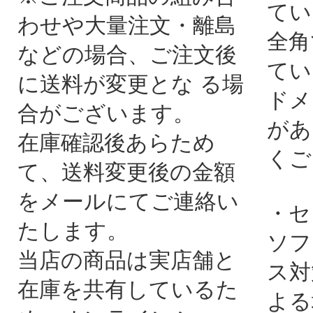
てい
わせや大量注文・離島
全角
などの場合、ご注文後
てい
に送料が変更とな る場
ドメ
合がございます。
があ
在庫確認後あらため
くご
て、送料変更後の金額
をメールにてご連絡い
・セ
たします。
ソフ
当店の商品は実店舗と
ス対
在庫を共有しているた
よる