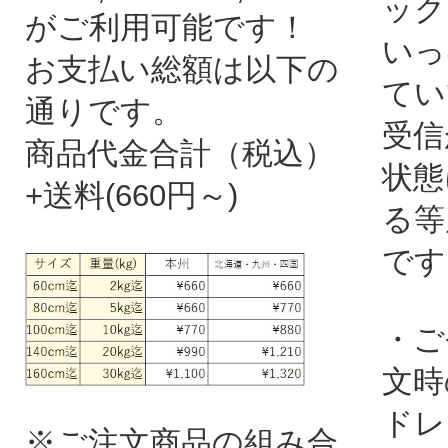
ック
がご利用可能です！
いっ
お支払い総額は以下の
てい
通りです。
受信
商品代金合計（税込）
状態
+送料(660円～)
る等
です
・ご
文時
ドレ
※ご注文商品の組み合