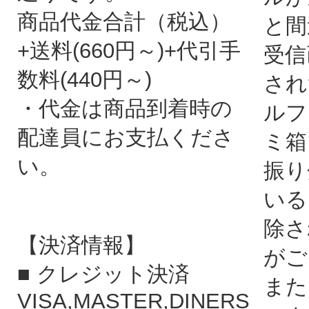
商品代金合計（税込）
と間
+送料(660円～)+代引手
受信
数料(440円～)
され
・代金は商品到着時の
ルフ
配達員にお支払くださ
ミ箱
い。
振り
いる
除さ
【決済情報】
がご
■ クレジット決済
また
VISA,MASTER,DINERS