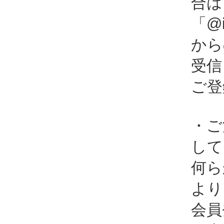
合は
「@i
から
受信
ご登
・ご
して
何ら
より
会員