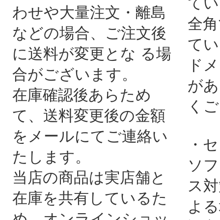
てい
わせや大量注文・離島
全角
などの場合、ご注文後
てい
に送料が変更とな る場
ドメ
合がございます。
があ
在庫確認後あらため
くご
て、送料変更後の金額
をメールにてご連絡い
・セ
たします。
ソフ
当店の商品は実店舗と
ス対
在庫を共有しているた
よる
め、オンラインショッ