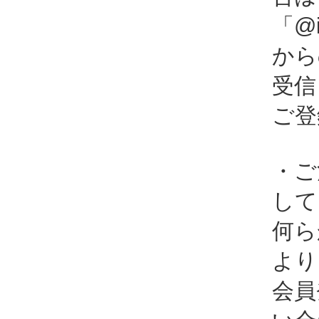
「@i
から
受信
ご登
・ご
して
何ら
より
会員