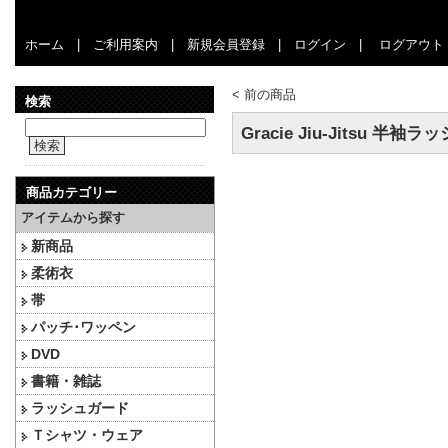
ホーム
|
ご利用案内
|
新規会員登録
|
ログイン
|
ログアウト
<
前の商品
検索
Gracie Jiu-Jitsu 半袖
検索
商品カテゴリー
アイテムから探す
新商品
柔術衣
帯
パッチ･ワッペン
DVD
書籍・雑誌
ラッシュガード
Ｔシャツ・ウェア