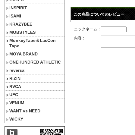
INSPIRIT
この商品についてのレビュー
ISAMI
KRAZYBEE
ニックネーム :
MOBSTYLES
内容 :
MonkeyTape＆LasCon
Tape
MOYA BRAND
ONEHUNDRED ATHLETIC
reversal
RIZIN
RVCA
UFC
VENUM
WANT vs NEED
WICKY