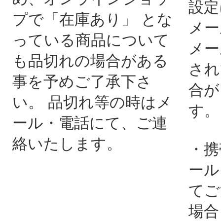
設定
プで「在庫あり」 とな
メー
っている商品について
メー
も品切れの場合がある
され
事を予めご了承下さ
合が
い。 品切れ等の時はメ
す。
ール・電話にて、ご連
絡いたします。
・携
ール
てご
場合