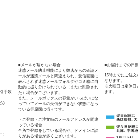
■メールが届かない場合
■お届けまでの日
迷惑メール防止機能により弊店からの確認メ
15時までにご注
ールが迷惑メールと間違えられ、受信画面に
なります。
表示されず迷惑メールフォルダやゴミ箱に自
※火曜日は定休日
動的に振り分けられている（または削除され
代引手数
ます。
た）場合がございます。
また、メールボックスの容量がいっぱいにな
ださ
っていてメールの受信ができない状態になっ
ている等原因は様々です。
・ご登録・ご注文時のメールアドレスが間違
っている場合
全角で登録をしている場合や、ドメインに誤
す！
りがある場合が多くございます。