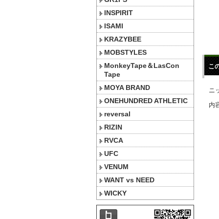
INSPIRIT
ISAMI
KRAZYBEE
MOBSTYLES
MonkeyTape＆LasCon
こ
Tape
MOYA BRAND
ニ
ONEHUNDRED ATHLETIC
内容
reversal
RIZIN
RVCA
UFC
VENUM
WANT vs NEED
WICKY