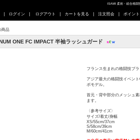
ISAMI 柔術・総合
|
ログイン
|
ログアウト
|
カートを見る
|
注文照会
|
ポイント
の商品
NUM ONE FC IMPACT 半袖ラッシュガード
フランス生まれの格闘技ブラン
アジア最大の格闘技イベントONE
ボモデル。
首元・背中部分のメッシュ素
ます。
〈参考サイズ〉
サイズ/着丈/身幅
XS/55cm/37cm
S/58cm/39cm
M/60cm/41cm