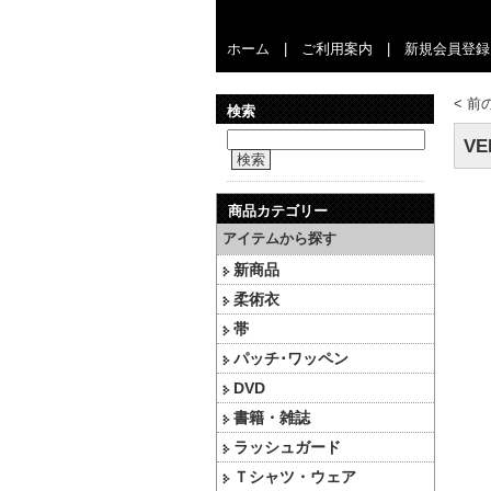
ホーム
|
ご利用案内
|
新規会員登録
<
前
検索
VE
検索
商品カテゴリー
アイテムから探す
新商品
柔術衣
帯
パッチ･ワッペン
DVD
書籍・雑誌
ラッシュガード
Ｔシャツ・ウェア