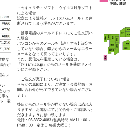
・セキュリティソフト、ウイルス対策ソフト
による場合
設定により迷惑メール（スパムメール）と判
断されてしまう場合がございます。
・携帯電話のメールアドレスにてご注文頂い
た場合
パソコンからのメールを【許可する】設定を
していない場合、弊店からのメールはエラー
メールとなって戻ってまいります。
また、受信先を指定している場合は、
離島な
「@isami.co.jp」からのメールを受信ドメイ
場合が
ンにご登録下さい。
額をメ
・ご注文が完了していない場合
何らかの原因により、ご注文・会員登録・お
るた
問い合わせが完了できていない場合がござい
となっ
ます。
る事を
ル・電
弊店からのメール等が届かない場合は恐れ入
りますが、お電話にてお問合せ・ご確認いた
だきますようお願い致します。
電話：03-3352-4083 (営業時間 AM11：00～
PM8：00 定休日 毎週火曜日 )