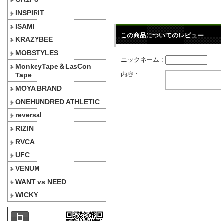
INSPIRIT
ISAMI
この商品についてのレビュー
KRAZYBEE
MOBSTYLES
ニックネーム :
MonkeyTape＆LasCon
内容 :
Tape
MOYA BRAND
ONEHUNDRED ATHLETIC
reversal
RIZIN
RVCA
UFC
VENUM
WANT vs NEED
WICKY