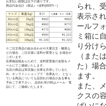
お支払い総額は以下の通りです。
られ、
商品代金合計（税込）+送料(660円～)
表示さ
ールフ
ミ箱に
り分け
※ご注文商品の組み合わせや大量注文・離島な
どの場合、ご注文後に送料が変更とな る場合が
（また
ございます。
在庫確認後あらためて、送料変更後の金額をメ
た）場
ールにてご連絡いたします。
当店の商品は実店舗と在庫を共有しているた
ます。
め、オンラインショップで「在庫あり」 となっ
ている商品についても品切れの場合がある事を
予めご了承下さい。 品切れ等の時はメール・電
また、
話にて、ご連絡いたします。
クスの
ぱいに