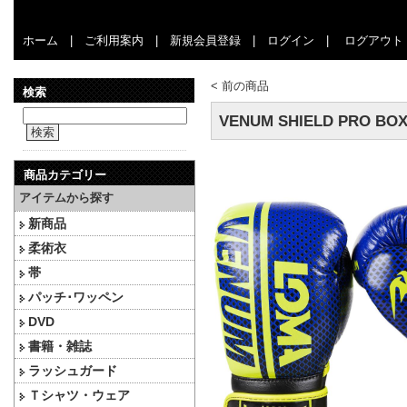
ホーム
|
ご利用案内
|
新規会員登録
|
ログイン
|
ログアウト
<
前の商品
検索
VENUM SHIELD PRO B
検索
商品カテゴリー
アイテムから探す
新商品
柔術衣
帯
パッチ･ワッペン
DVD
書籍・雑誌
ラッシュガード
Ｔシャツ・ウェア