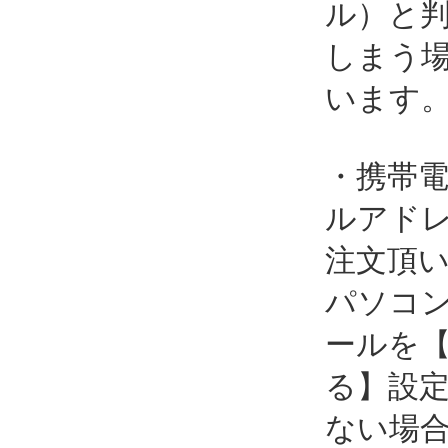
ル）と
しまう
います
・携帯
ルアド
注文頂
パソコ
ールを
る】設
ない場