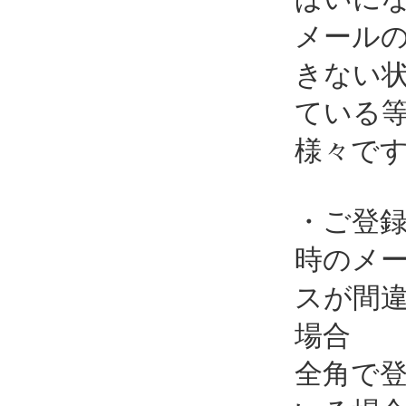
メール
きない
ている
様々で
・ご登
時のメ
スが間
場合
全角で