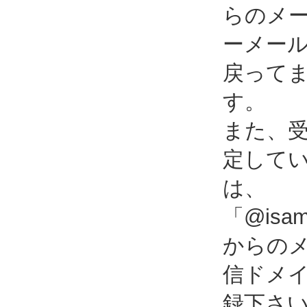
らのメ
ーメー
戻って
す。
また、
定して
は、
「@isami
からの
信ドメ
録下さ