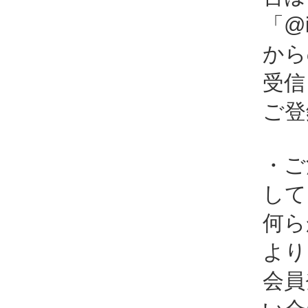
「@i
から
受信
ご登
・ご
して
何ら
より
会員