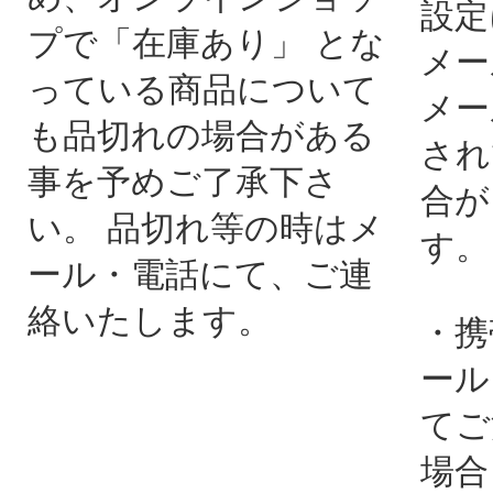
設定
プで「在庫あり」 とな
メー
っている商品について
メー
も品切れの場合がある
され
事を予めご了承下さ
合が
い。 品切れ等の時はメ
す。
ール・電話にて、ご連
絡いたします。
・携
ール
てご
場合