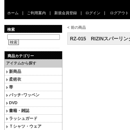
ホーム
|
ご利用案内
|
新規会員登録
|
ログイン
|
ログアウト
<
前の商品
検索
RZ-015 RIZINスパ
検索
商品カテゴリー
アイテムから探す
新商品
柔術衣
帯
パッチ･ワッペン
DVD
書籍・雑誌
ラッシュガード
Ｔシャツ・ウェア