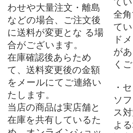
てい
わせや大量注文・離島
全角
などの場合、ご注文後
てい
に送料が変更とな る場
ドメ
合がございます。
があ
在庫確認後あらため
くご
て、送料変更後の金額
をメールにてご連絡い
・セ
たします。
ソフ
当店の商品は実店舗と
ス対
在庫を共有しているた
よる
め、オンラインショッ