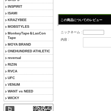
INSPIRIT
ISAMI
KRAZYBEE
この商品についてのレビュー
MOBSTYLES
ニックネーム :
MonkeyTape＆LasCon
Tape
内容 :
MOYA BRAND
ONEHUNDRED ATHLETIC
reversal
RIZIN
RVCA
UFC
VENUM
WANT vs NEED
WICKY