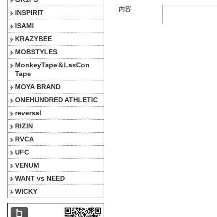
内容 :
INSPIRIT
ISAMI
KRAZYBEE
MOBSTYLES
MonkeyTape＆LasCon
Tape
MOYA BRAND
ONEHUNDRED ATHLETIC
reversal
RIZIN
RVCA
UFC
VENUM
WANT vs NEED
WICKY