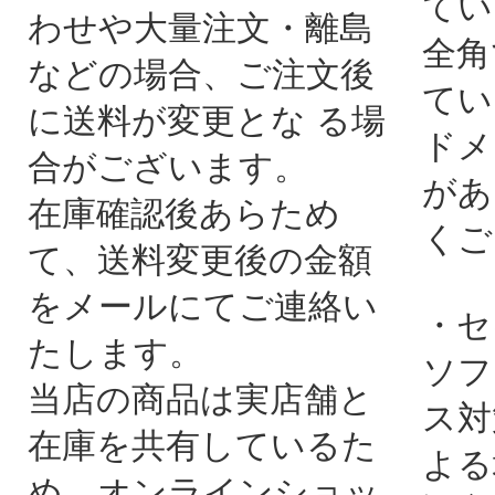
てい
わせや大量注文・離島
全角
などの場合、ご注文後
てい
に送料が変更とな る場
ドメ
合がございます。
があ
在庫確認後あらため
くご
て、送料変更後の金額
をメールにてご連絡い
・セ
たします。
ソフ
当店の商品は実店舗と
ス対
在庫を共有しているた
よる
め、オンラインショッ