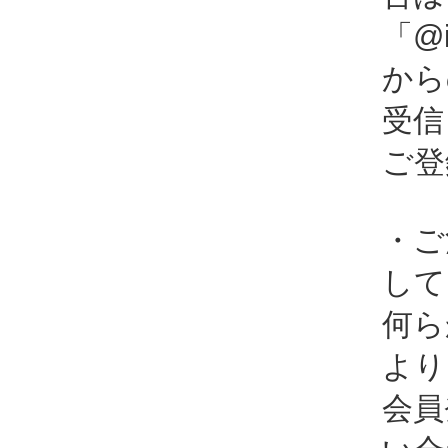
「@i
から
受信
ご登
・ご
して
何ら
より
会員