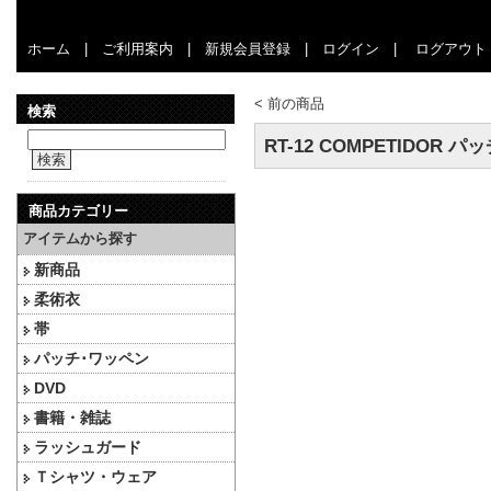
ホーム
|
ご利用案内
|
新規会員登録
|
ログイン
|
ログアウト
<
前の商品
検索
RT-12 COMPETIDOR パ
検索
商品カテゴリー
アイテムから探す
新商品
柔術衣
帯
パッチ･ワッペン
DVD
書籍・雑誌
ラッシュガード
Ｔシャツ・ウェア