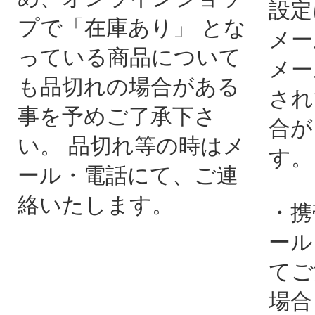
設定
プで「在庫あり」 とな
メー
っている商品について
メー
も品切れの場合がある
され
事を予めご了承下さ
合が
い。 品切れ等の時はメ
す。
ール・電話にて、ご連
絡いたします。
・携
ール
てご
場合