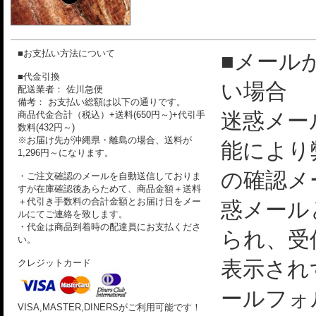
■お支払い方法について
■メール
■代金引換
い場合
配送業者： 佐川急便
備考： お支払い総額は以下の通りです。
迷惑メー
商品代金合計（税込）+送料(650円～)+代引手
数料(432円～)
※お届け先が沖縄県・離島の場合、送料が
能により
1,296円～になります。
の確認メ
・ご注文確認のメールを自動送信しておりま
すが在庫確認後あらためて、商品金額＋送料
＋代引き手数料の合計金額とお届け日をメー
惑メール
ルにてご連絡を致します。
・代金は商品到着時の配達員にお支払くださ
られ、受
い。
表示され
クレジットカード
ールフォ
VISA,MASTER,DINERSがご利用可能です！