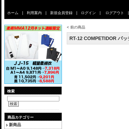
ホーム
|
利用案内
|
新規会員登録
|
ログイン
|
ログアウト
<
前の商品
RT-12 COMPETIDOR パ
検索
検索
商品カテゴリー
新商品