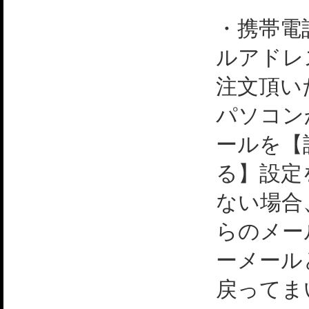
・携帯電
ルアドレ
注文頂い
パソコン
ールを【
る】設定
ない場合
らのメー
ーメール
戻ってま