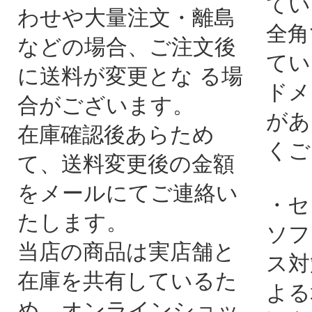
てい
わせや大量注文・離島
全角
などの場合、ご注文後
てい
に送料が変更とな る場
ドメ
合がございます。
があ
在庫確認後あらため
くご
て、送料変更後の金額
をメールにてご連絡い
・セ
たします。
ソフ
当店の商品は実店舗と
ス対
在庫を共有しているた
よる
め、オンラインショッ