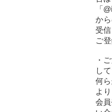
「@i
から
受信
ご登
・ご
して
何ら
より
会員