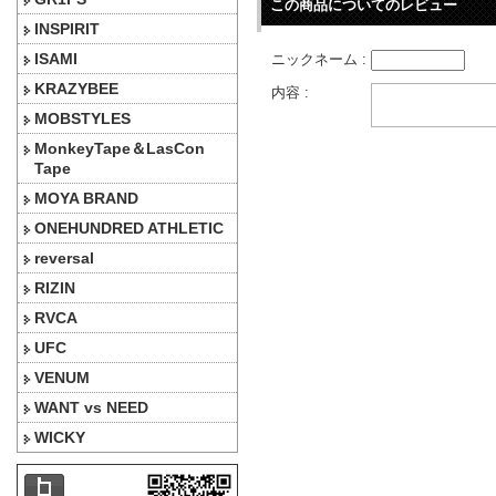
この商品についてのレビュー
INSPIRIT
ISAMI
ニックネーム :
KRAZYBEE
内容 :
MOBSTYLES
MonkeyTape＆LasCon
Tape
MOYA BRAND
ONEHUNDRED ATHLETIC
reversal
RIZIN
RVCA
UFC
VENUM
WANT vs NEED
WICKY