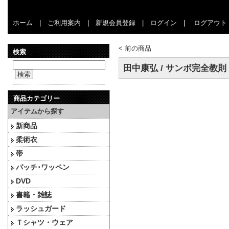
ホーム
|
ご利用案内
|
新規会員登録
|
ログイン
|
ログアウト
<
前の商品
検索
田中康弘 / サンボ完全教則 
検索
商品カテゴリー
アイテムから探す
新商品
柔術衣
帯
パッチ･ワッペン
DVD
書籍・雑誌
ラッシュガード
Ｔシャツ・ウェア