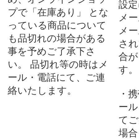
設定
プで「在庫あり」 とな
メー
っている商品について
メー
も品切れの場合がある
され
事を予めご了承下さ
合が
い。 品切れ等の時はメ
す。
ール・電話にて、ご連
絡いたします。
・携
ール
てご
場合