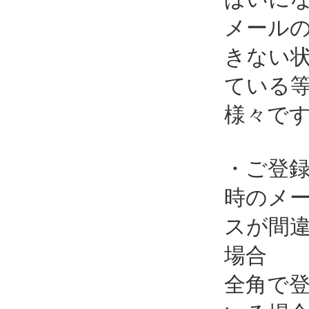
メール
きない
ている
様々で
・ご登
時のメ
スが間
場合
全角で