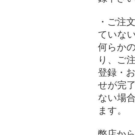
・ご注
ていな
何らか
り、ご
登録・
せが完
ない場
ます。
弊店か