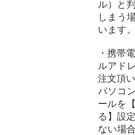
ル）と
しまう
います
・携帯
ルアド
注文頂
パソコ
ールを
る】設
ない場