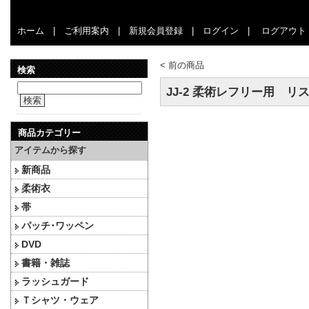
ホーム
|
ご利用案内
|
新規会員登録
|
ログイン
|
ログアウト
<
前の商品
検索
JJ-2 柔術レフリー用 リ
検索
商品カテゴリー
アイテムから探す
新商品
柔術衣
帯
パッチ･ワッペン
DVD
書籍・雑誌
ラッシュガード
Ｔシャツ・ウェア