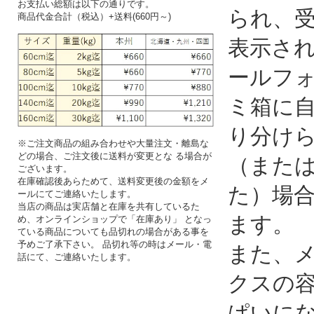
お支払い総額は以下の通りです。
られ、
商品代金合計（税込）+送料(660円～)
表示さ
ールフ
ミ箱に
り分け
※ご注文商品の組み合わせや大量注文・離島な
どの場合、ご注文後に送料が変更とな る場合が
（また
ございます。
在庫確認後あらためて、送料変更後の金額をメ
た）場
ールにてご連絡いたします。
当店の商品は実店舗と在庫を共有しているた
ます。
め、オンラインショップで「在庫あり」 となっ
ている商品についても品切れの場合がある事を
予めご了承下さい。 品切れ等の時はメール・電
また、
話にて、ご連絡いたします。
クスの
ぱいに