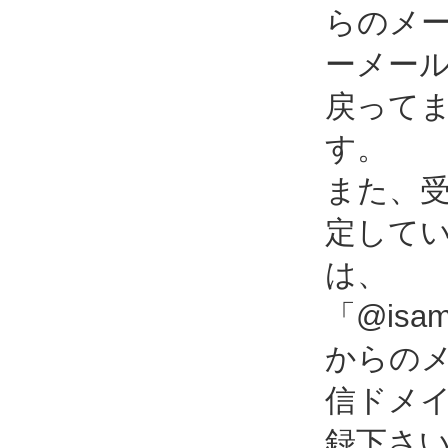
らのメ
ーメー
戻って
す。
また、
定して
は、
「@isami
からの
信ドメ
録下さ