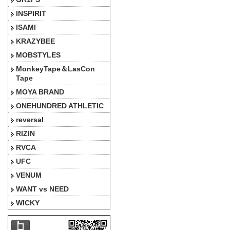
INSPIRIT
ISAMI
KRAZYBEE
MOBSTYLES
MonkeyTape＆LasCon
Tape
MOYA BRAND
ONEHUNDRED ATHLETIC
reversal
RIZIN
RVCA
UFC
VENUM
WANT vs NEED
WICKY