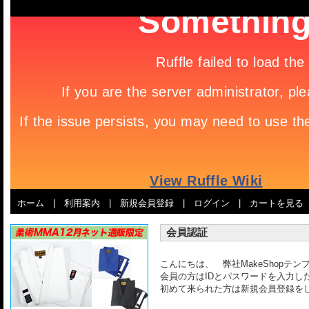
ホーム
|
利用案内
|
新規会員登録
|
ログイン
|
カートを見る
会員認証
こんにちは、 弊社MakeShopテ
会員の方はIDとパスワードを入力し
初めて来られた方は新規会員登録を