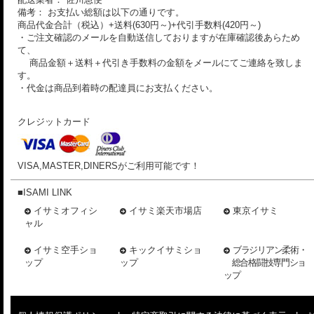
備考： お支払い総額は以下の通りです。
商品代金合計（税込）+送料(630円～)+代引手数料(420円～)
・ご注文確認のメールを自動送信しておりますが在庫確認後あらため
て、
商品金額＋送料＋代引き手数料の金額をメールにてご連絡を致しま
す。
・代金は商品到着時の配達員にお支払ください。
クレジットカード
VISA,MASTER,DINERSがご利用可能です！
■ISAMI LINK
イサミオフィシ
イサミ楽天市場店
東京イサミ
ャル
イサミ空手ショ
キックイサミショ
ブラジリアン柔術・
ップ
ップ
総合格闘技専門ショ
ップ