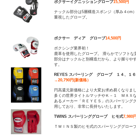
ボクサーイグニッショングローブ
15,500円
ナックル部分は5層構造スポンジ（厚み４cm
重視したグローブ。
ボクサー ディア グローブ
14,500円
ボクシング業界初！
鹿革を使用したグローブ。 滑らかでソフトな
部分はナックルと別構造だから、より握りや
す。
REYES スパーリング グローブ １４、１６
→20,790円(新価格）
円高還元新価格により大変お求め易くなりま
多くの世界タイトルマッチやＫ－１ ＭＡＸ
あるメーカー「ＲＥＹＥＳ」のスパーリンググ
用しており、非常に長持ちいたします。
TWINS スパーリンググローブ ヒモ式
7,980
ＴＷＩＮＳ製のヒモ式のスパーリンググロー