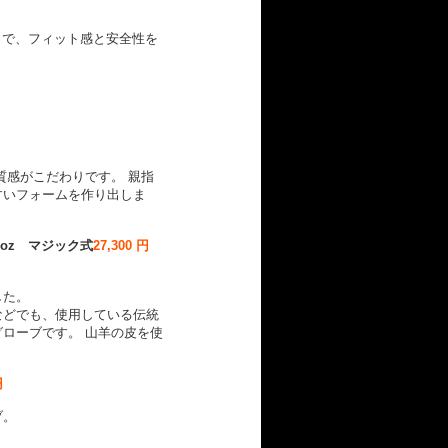
）で、フィット感と安全性を
質感がこだわりです。 親指
すいフォームを作り出しま
oz マジック式
27,300 円
した。
などでも、使用している伝統
ローブです。 山羊の皮を使
円
ブ。