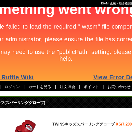
ISAMI 柔術・総合
|
ログイン
|
カートを見る
|
注文照会
|
ポイント
|
お問い合わせ
ブ(スパーリンググローブ)
TWINSキッズスパーリンググローブ
XS/7,20