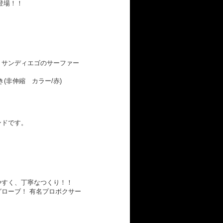
登場！！
アの サンディエゴのサーファー
(非伸縮 カラー/赤)
ンドです。
やすく、丁寧なつくり！！
ローブ！ 有名プロボクサー