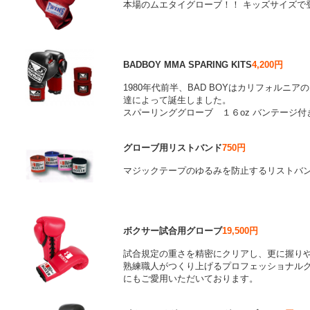
本場のムエタイグローブ！！ キッズサイズで
BADBOY MMA SPARING KITS
4,200円
1980年代前半、BAD BOYはカリフォルニ
達によって誕生しました。
スパーリンググローブ １６oz バンテージ付き
グローブ用リストバンド
750円
マジックテープのゆるみを防止するリストバ
ボクサー試合用グローブ
19,500円
試合規定の重さを精密にクリアし、更に握り
熟練職人がつくり上げるプロフェッショナルグ
にもご愛用いただいております。