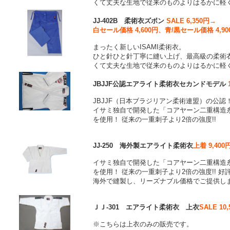
くて丈夫な生地で従来のものよりはるかに軽
JJ-402B 柔術衣ズボン
SALE 6,350円→
白セール価格 4,600円、青/黒セール価格 4,90
まったく新しいISAMI柔術衣。
ひと針ひと針丁寧に縫い上げ、最高級の柔術
くて丈夫な生地で従来のものよりはるかに軽
JBJJF公認エアライト柔術衣セカンドモデル
JBJJF（日本ブラジリアン柔術連盟）の公認
イサミ独自で開発した「コアヤーン二重構造
を使用！ 従来の一重刺子より2倍の強度!!
JJ-250 海外製エアライト柔術衣
上着 9,400
イサミ独自で開発した「コアヤーン二重構造
を使用！ 従来の一重刺子より2倍の強度!! 
海外で縫製し、リーズナブル価格でご提供
ＪＪ-301 エアライト柔術衣 上衣
SALE 10
※こちらは上衣のみの販売です。