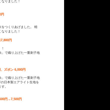
くなりました！
0円
衣をつくりあげました。 軽
くなりました！
17,800円
！！
糸」で織り上げた一重刺子地
円、ズボン 6,000円
糸」で織り上げた一重刺子地
好評の日本製エアライト生地を
します。
,500円→7,500円