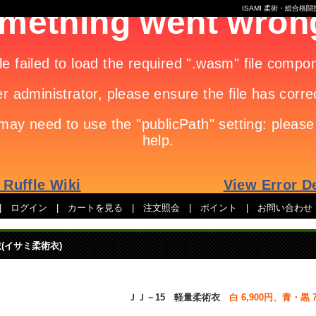
ISAMI 柔術・総合
|
ログイン
|
カートを見る
|
注文照会
|
ポイント
|
お問い合わせ
(イサミ柔術衣)
ＪＪ－15 軽量柔術衣
白 6,900円、青・黒 7