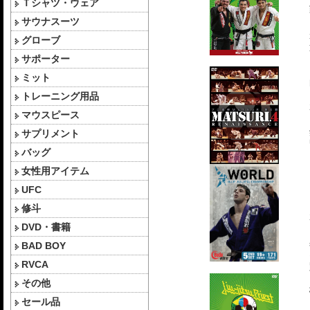
Ｔシャツ・ウェア
サウナスーツ
グローブ
サポーター
ミット
トレーニング用品
マウスピース
サプリメント
バッグ
女性用アイテム
UFC
修斗
DVD・書籍
BAD BOY
RVCA
その他
セール品