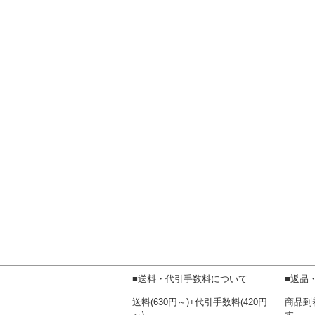
■送料・代引手数料について
■返品
送料(630円～)+代引手数料(420円
商品到
～)
す。