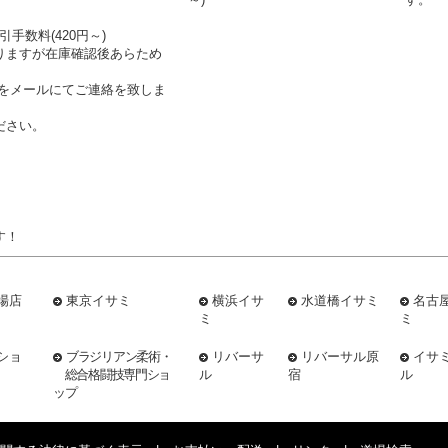
引手数料(420円～)
りますが在庫確認後あらため
をメールにてご連絡を致しま
ださい。
す！
場店
東京イサミ
横浜イサ
水道橋イサミ
名古
ミ
ミ
ショ
ブラジリアン柔術・
リバーサ
リバーサル原
イサ
総合格闘技専門ショ
ル
宿
ル
ップ