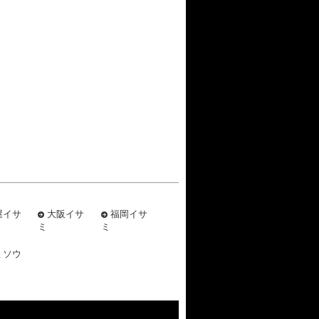
屋イサ
大阪イサ
福岡イサ
ミ
ミ
ミソウ