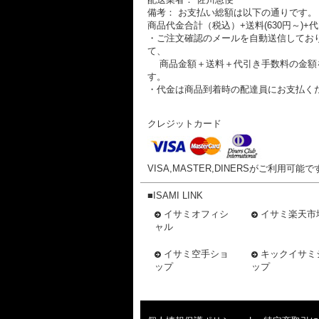
備考： お支払い総額は以下の通りです。
商品代金合計（税込）+送料(630円～)+代
・ご注文確認のメールを自動送信してお
て、
商品金額＋送料＋代引き手数料の金額
す。
・代金は商品到着時の配達員にお支払く
クレジットカード
VISA,MASTER,DINERSがご利用可能で
■ISAMI LINK
イサミオフィシ
イサミ楽天市
ャル
イサミ空手ショ
キックイサミ
ップ
ップ