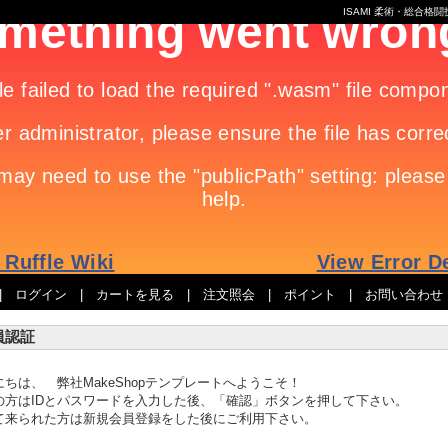
ISAMI 柔術・総合
|
ログイン
|
カートを見る
|
注文照会
|
ポイント
|
お問い合わせ
員認証
にちは、 弊社MakeShopテンプレートへようこそ！
の方はIDとパスワードを入力した後、「確認」ボタンを押して下さい。
て来られた方は新規会員登録をした後にご利用下さい。