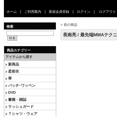
ホーム
|
ご利用案内
|
新規会員登録
|
ログイン
|
ログアウト
<
前の商品
検索
長南亮 / 最先端MMAテクニッ
検索
商品カテゴリー
アイテムから探す
新商品
柔術衣
帯
パッチ･ワッペン
DVD
書籍・雑誌
ラッシュガード
Ｔシャツ・ウェア