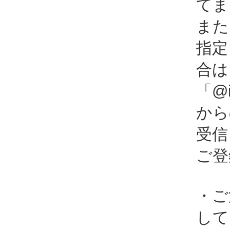
てま
また
指定
合は
「@i
から
受信
ご登
・ご
して