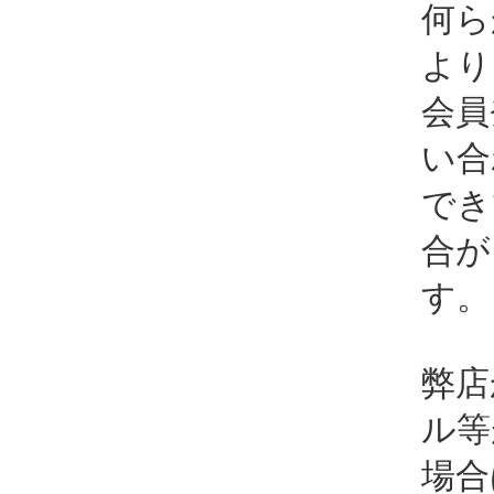
何ら
より
会員
い合
でき
合が
す。
弊店
ル等
場合