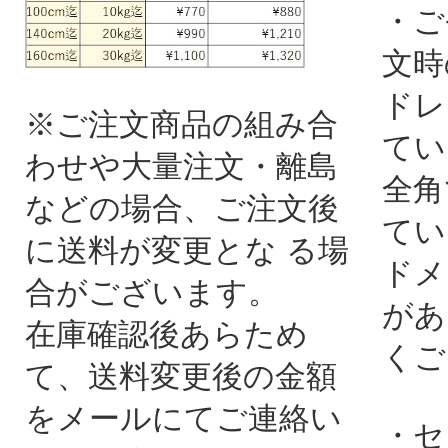
・ご
文時
ドレ
※ご注文商品の組み合
てい
わせや大量注文・離島
全角
などの場合、ご注文後
てい
に送料が変更とな る場
ドメ
合がございます。
があ
在庫確認後あらため
くご
て、送料変更後の金額
をメールにてご連絡い
・セ