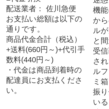
配送業者： 佐川急便
機能
お支払い総額は以下の
から
通りです。
ルが
商品代金合計（税込）
と間
+送料(660円～)+代引手
受信
数料(440円～)
され
・代金は商品到着時の
ルフ
配達員にお支払くださ
ミ箱
い。
振り
いる