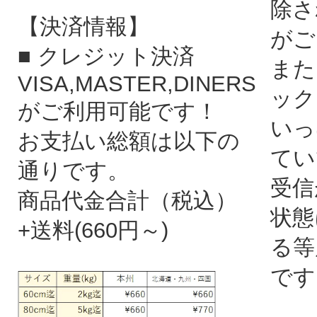
除さ
【決済情報】
がご
■ クレジット決済
また
VISA,MASTER,DINERS
ック
がご利用可能です！
いっ
お支払い総額は以下の
てい
通りです。
受信
商品代金合計（税込）
状態
+送料(660円～)
る等
です