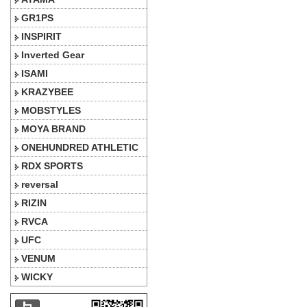
GR1PS
INSPIRIT
Inverted Gear
ISAMI
KRAZYBEE
MOBSTYLES
MOYA BRAND
ONEHUNDRED ATHLETIC
RDX SPORTS
reversal
RIZIN
RVCA
UFC
VENUM
WICKY