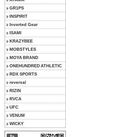
GR1PS
INSPIRIT
Inverted Gear
ISAMI
KRAZYBEE
MOBSTYLES
MOYA BRAND
ONEHUNDRED ATHLETIC
RDX SPORTS
reversal
RIZIN
RVCA
UFC
VENUM
WICKY