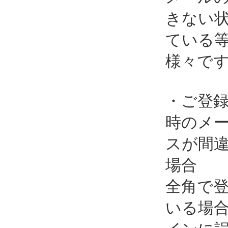
きない
ている
様々で
・ご登
時のメ
スが間
場合
全角で
いる場