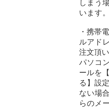
しまう
います
・携帯
ルアド
注文頂
パソコ
ールを
る】設
ない場
らのメ