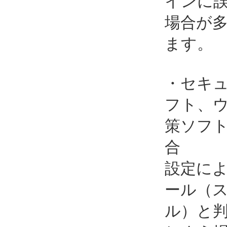
インに
場合が
ます。
・セキ
フト、
策ソフ
合
設定に
ール（
ル）と