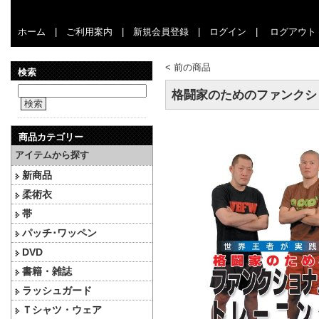
ホーム
|
ご利用案内
|
新規会員登録
|
ログイン
|
ログアウト
<
前の商品
検索
格闘家のためのファンクショ
検索
商品カテゴリー
アイテムから探す
新商品
柔術衣
帯
パッチ･ワッペン
DVD
書籍・雑誌
ラッシュガード
Ｔシャツ・ウェア