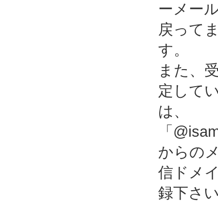
ーメー
戻って
す。
また、
定して
は、
「@isami
からの
信ドメ
録下さ