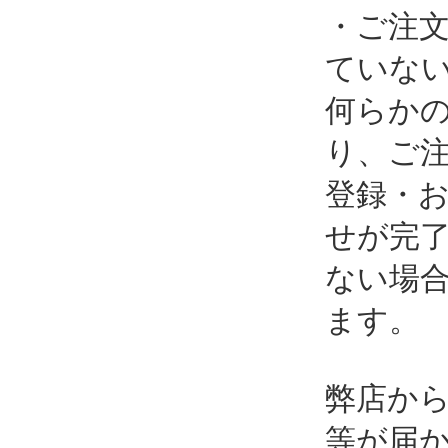
・ご注
ていな
何らか
り、ご
登録・
せが完
ない場
ます。
弊店か
等が届