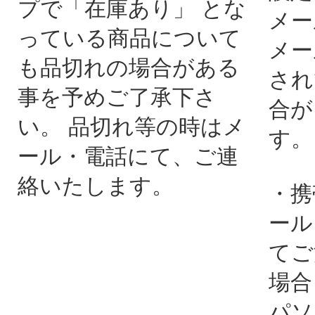
プで「在庫あり」 とな
メー
っている商品について
メー
も品切れの場合がある
され
事を予めご了承下さ
合が
い。 品切れ等の時はメ
す。
ール・電話にて、ご連
絡いたします。
・携
ール
てご
場合
パソ