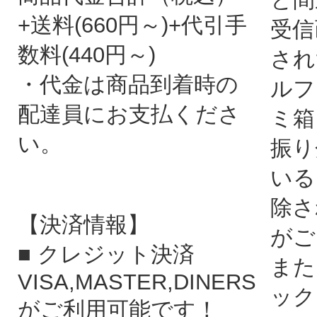
+送料(660円～)+代引手
受信
数料(440円～)
され
・代金は商品到着時の
ルフ
配達員にお支払くださ
ミ箱
い。
振り
いる
除さ
【決済情報】
がご
■ クレジット決済
また
VISA,MASTER,DINERS
ック
がご利用可能です！