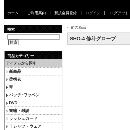
ホーム
|
ご利用案内
|
新規会員登録
|
ログイン
|
ログアウト
<
前の商品
検索
SHO-4 修斗グローブ
検索
商品カテゴリー
アイテムから探す
新商品
柔術衣
帯
パッチ･ワッペン
DVD
書籍・雑誌
ラッシュガード
Ｔシャツ・ウェア