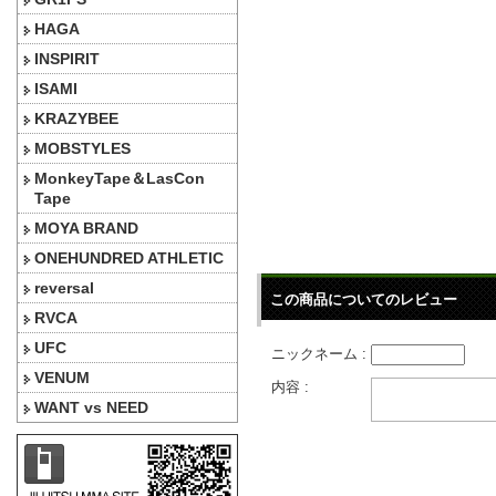
HAGA
INSPIRIT
ISAMI
KRAZYBEE
MOBSTYLES
MonkeyTape＆LasCon
Tape
MOYA BRAND
ONEHUNDRED ATHLETIC
reversal
この商品についてのレビュー
RVCA
UFC
ニックネーム :
VENUM
内容 :
WANT vs NEED