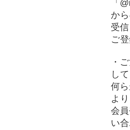
「@i
から
受信
ご登
・ご
して
何ら
より
会員
い合