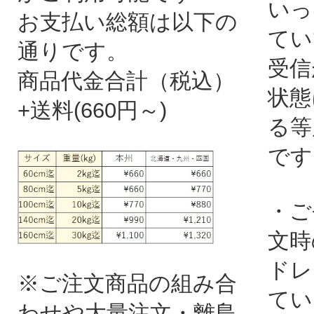
いっ
お支払い総額は以下の
てい
通りです。
受信
商品代金合計（税込）
状態
+送料(660円～)
る等
です
・ご
文時
ドレ
※ご注文商品の組み合
てい
わせや大量注文・離島